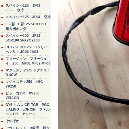
スペイシー125 JF03
JF02 水冷
スペイシー125 JF04 空冷
E－彩 E彩125 SDH125T
新大洲ホンダ
スペイシー100 JF13
SCR100 SPAYCY100
CB125T CD125T ベンリイ
ベンリィ JC06 JA03
フュージョン フリーウェ
イ 250 MF01 MF02 MF03
マジェスティ125 シグナス T
D 4CW
マジェスティ250 4HC
YP250
ビラーゴ250 XV250
VIRAGO
GY6 キムコ CPI TGB PGO
JIALING LONCIN ファル
コン125 アローロ
そのほか
アウトレット B級品 新古