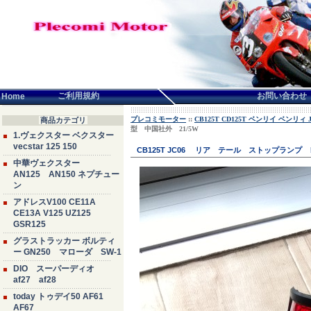
言語せんたく:
ご利用規約
お問い合わせ
Home
プレコミモーター
::
CB125T CD125T ベンリイ ベンリィ JC
商品カテゴリ
型 中国社外 21/5W
1.ヴェクスター ベクスター
vecstar 125 150
CB125T JC06 リア テール ストップラン
中華ヴェクスター
AN125 AN150 ネプチュー
ン
アドレスV100 CE11A
CE13A V125 UZ125
GSR125
グラストラッカー ボルティ
ー GN250 マローダ SW-1
DIO スーパーディオ
af27 af28
today トゥデイ50 AF61
AF67