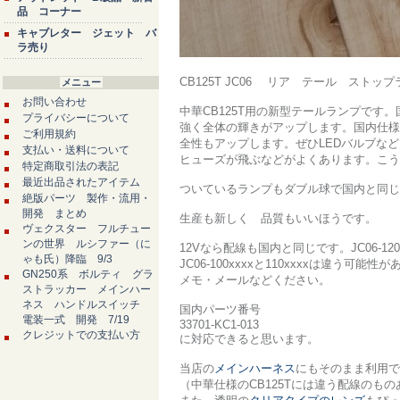
品 コーナー
キャブレター ジェット バ
ラ売り
CB125T JC06 リア テール スト
メニュー
お問い合わせ
中華CB125T用の新型テールランプで
プライバシーについて
強く全体の輝きがアップします。国内仕様
ご利用規約
全性もアップします。ぜひLEDバルブな
支払い・送料について
ヒューズが飛ぶなどがよくあります。こう
特定商取引法の表記
最近出品されたアイテム
ついているランプもダブル球で国内と同じ
絶版パーツ 製作・流用・
開発 まとめ
生産も新しく 品質もいいほうです。
ヴェクスター フルチュー
ンの世界 ルシファー（に
12Vなら配線も国内と同じです。JC06-12
ゃも氏）降臨 9/3
JC06-100xxxxと110xxxxは違
GN250系 ボルティ グラ
メモ・メールなどください。
ストラッカー メインハー
ネス ハンドルスイッチ
国内パーツ番号
電装一式 開発 7/19
33701-KC1-013
クレジットでの支払い方
に対応できると思います。
当店の
メインハーネス
にもそのまま利用で
（中華仕様のCB125Tには違う配線のも