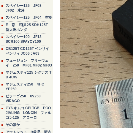
スペイシー125 JF03
JF02 水冷
スペイシー125 JF04 空冷
E－彩 E彩125 SDH125T
新大洲ホンダ
スペイシー100 JF13
SCR100 SPAYCY100
CB125T CD125T ベンリイ
ベンリィ JC06 JA03
フュージョン フリーウェ
イ 250 MF01 MF02 MF03
マジェスティ125 シグナス T
D 4CW
マジェスティ250 4HC
YP250
ビラーゴ250 XV250
VIRAGO
GY6 キムコ CPI TGB PGO
JIALING LONCIN ファル
コン125 アローロ
そのほか
アウトレット B級品 新古