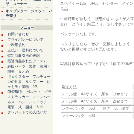
スペイシー125 JF03 センター メ
品 コーナー
良品
キャブレター ジェット バ
ラ売り
生産時期が新しく 状態のよいものが入荷
ぜひ どうぞ。純正より、少し小さいです
メニュー
パッケージなしです。
お問い合わせ
プライバシーについて
ヘタリましたら ぜひ 交換しましょう。
ご利用規約
ないと振動がすごいと思います。
支払い・送料について
特定商取引法の表記
最近出品されたアイテム
写真は複数写っていますが、1個での値段
絶版パーツ 製作・流用・
開発 まとめ
ヴェクスター フルチュー
ンの世界 ルシファー（に
ゃも氏）降臨 9/3
発送方法
GN250系 ボルティ グラ
メール便 A4サイズ 厚さ 1cmまで
ストラッカー メインハー
メール便 A4サイズ 厚さ 2cmまで
ネス ハンドルスイッチ
電装一式 開発 7/19
レターパック 350 厚さ 3cmまで
クレジットでの支払い方
レターパック 500