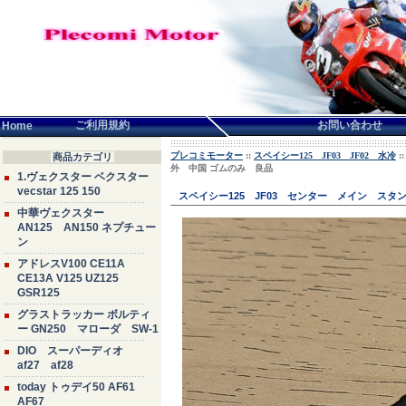
言語せんたく:
ご利用規約
お問い合わせ
Home
プレコミモーター
::
スペイシー125 JF03 JF02 水冷
:
商品カテゴリ
外 中国 ゴムのみ 良品
1.ヴェクスター ベクスター
vecstar 125 150
スペイシー125 JF03 センター メイン ス
中華ヴェクスター
AN125 AN150 ネプチュー
ン
アドレスV100 CE11A
CE13A V125 UZ125
GSR125
グラストラッカー ボルティ
ー GN250 マローダ SW-1
DIO スーパーディオ
af27 af28
today トゥデイ50 AF61
AF67