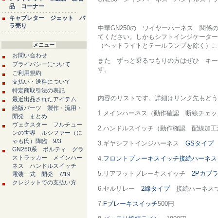
品 コーナー
キャブレター ジェット バ
ラ売り
中華GN250の ワイヤーハーネス 関係
てください。しかもシフトインジケーター
メニュー
（ヘッドライトとテールランプを除く）これ
お問い合わせ
また ずっと乗るつもりの方はぜひ キー
プライバシーについて
す。
ご利用規約
支払い・送料について
特定商取引法の表記
内容のリストです。詳細はリンク先もどうぞ
最近出品されたアイテム
絶版パーツ 製作・流用・
1.メインハーネス（動作確認 断線チェッ
開発 まとめ
ヴェクスター フルチュー
2.ハンドルスイッチ（動作確認 配線加工
ンの世界 ルシファー（に
ゃも氏）降臨 9/3
3.ギヤシフトインジハーネス
GSタイプ
GN250系 ボルティ グラ
ストラッカー メインハー
4.
フロントブレーキスイッチ接続ハーネス
ネス ハンドルスイッチ
5.リアフットブレーキスイッチ
2Pカプ
電装一式 開発 7/19
クレジットでの支払い方
6.セルリレー
2線タイプ
接続ハーネスつき
7.
Fブレーキスイッチ
500円