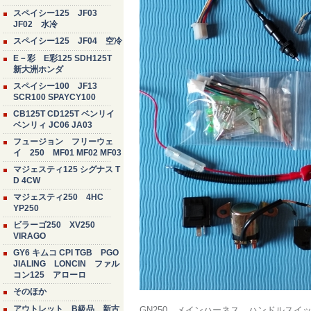
スペイシー125 JF03
JF02 水冷
スペイシー125 JF04 空冷
E－彩 E彩125 SDH125T
新大洲ホンダ
スペイシー100 JF13
SCR100 SPAYCY100
CB125T CD125T ベンリイ
ベンリィ JC06 JA03
フュージョン フリーウェ
イ 250 MF01 MF02 MF03
マジェスティ125 シグナス T
D 4CW
マジェスティ250 4HC
YP250
ビラーゴ250 XV250
VIRAGO
GY6 キムコ CPI TGB PGO
JIALING LONCIN ファル
コン125 アローロ
そのほか
アウトレット B級品 新古
GN250 メインハーネス ハンドルス