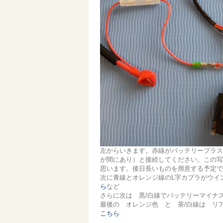
左からいきます。赤線がバッテリープラス
が間にあり）と接続してください。この写
思います。後日長いものを用意する予定です。
次に青線とオレンジ線のL字カプラがウイ
ら
など
さらに次は 黒/白線でバッテリーマイナ
最後の オレンジ色 と 茶/白線は リ
こちら