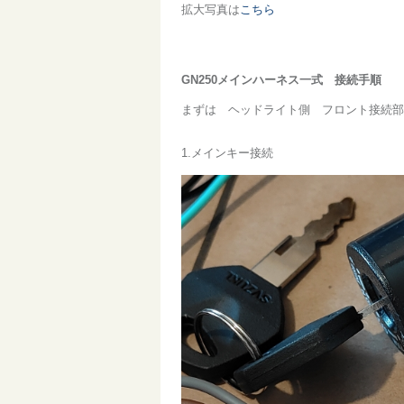
拡大写真は
こちら
GN250メインハーネス一式 接続手順
まずは ヘッドライト側 フロント接続部
1.メインキー接続