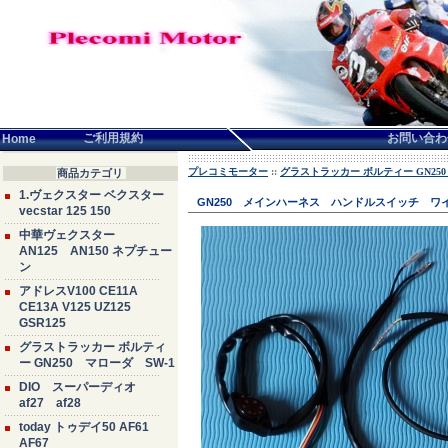
言語せんたく:
ご利用規約
お問い合わ
Home
プレコミモーター
::
グラストラッカー ボルティー GN250
商品カテゴリ
1.ヴェクスター ベクスター
GN250 メインハーネス ハンドルスイッチ 
vecstar 125 150
中華ヴェクスター
AN125 AN150 ネプチュー
ン
アドレスV100 CE11A
CE13A V125 UZ125
GSR125
グラストラッカー ボルティ
ー GN250 マローダ SW-1
DIO スーパーディオ
af27 af28
today トゥデイ50 AF61
AF67