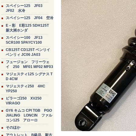
スペイシー125 JF03
JF02 水冷
スペイシー125 JF04 空冷
E－彩 E彩125 SDH125T
新大洲ホンダ
スペイシー100 JF13
SCR100 SPAYCY100
CB125T CD125T ベンリイ
ベンリィ JC06 JA03
フュージョン フリーウェ
イ 250 MF01 MF02 MF03
マジェスティ125 シグナス T
D 4CW
マジェスティ250 4HC
YP250
ビラーゴ250 XV250
VIRAGO
GY6 キムコ CPI TGB PGO
JIALING LONCIN ファル
コン125 アローロ
そのほか
アウトレット B級品 新古