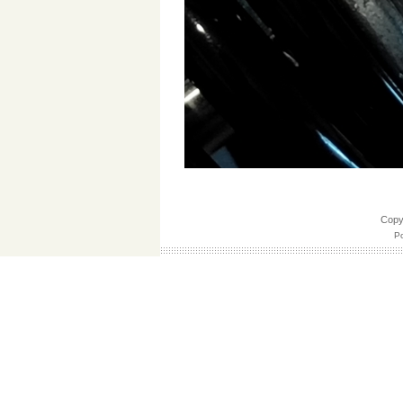
Cop
Po