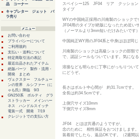
スペイシー125 JF04 リア クッシ
品 コーナー
タイプ
キャブレター ジェット バ
ラ売り
WYの中国純正採用の川南製のショックで
JF04用のタイプが絶版になったため近い
メニュー
（ノーマルより3mm短いだけみたいです
お問い合わせ
中国純正WY用のJF04系と中身はほぼ同
プライバシーについて
ご利用規約
川南製のショックは高級ショックの部類で
支払い・送料について
で、認証シールもついています。気になる
特定商取引法の表記
最近出品されたアイテム
溶接なども明らかに丁寧にがっちりついて
絶版パーツ 製作・流用・
にどうぞ。
開発 まとめ
ヴェクスター フルチュー
ンの世界 ルシファー（に
長さはボルト中心間が 約31.7cmです。
ゃも氏）降臨 9/3
全長は約34.5cmです。
GN250系 ボルティ グラ
ストラッカー メインハー
上側穴サイズ10mm
ネス ハンドルスイッチ
下側穴サイズ8mm
電装一式 開発 7/19
クレジットでの支払い方
JF04 とほぼ共通のようですが、
念のために 相性保証をおつけまします。
装着前でしたら、返品OKです。（2週間