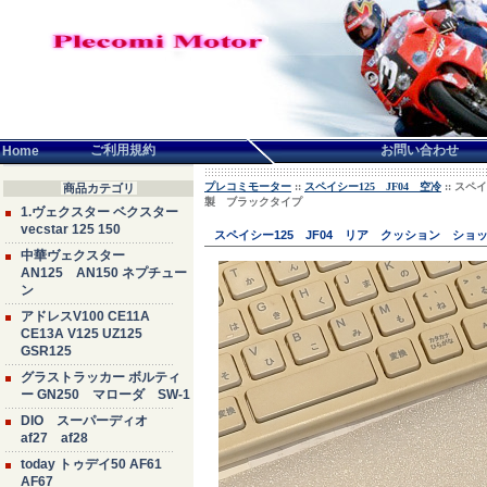
言語せんたく:
ご利用規約
お問い合わせ
Home
プレコミモーター
::
スペイシー125 JF04 空冷
:: ス
商品カテゴリ
製 ブラックタイプ
1.ヴェクスター ベクスター
vecstar 125 150
スペイシー125 JF04 リア クッション シ
中華ヴェクスター
AN125 AN150 ネプチュー
ン
アドレスV100 CE11A
CE13A V125 UZ125
GSR125
グラストラッカー ボルティ
ー GN250 マローダ SW-1
DIO スーパーディオ
af27 af28
today トゥデイ50 AF61
AF67