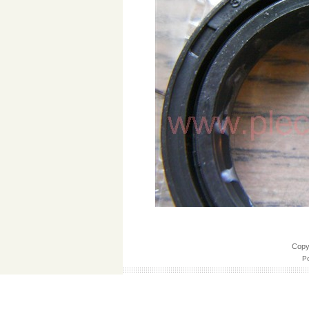
Cop
Po