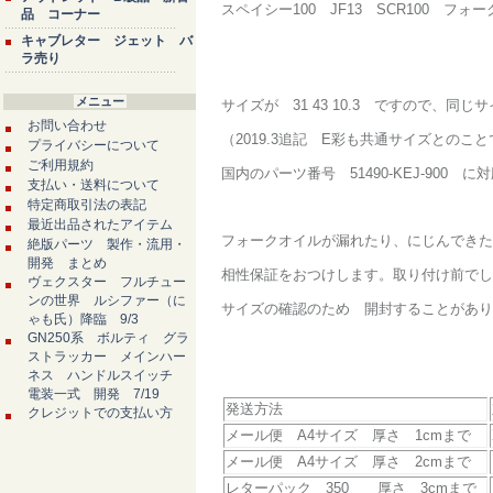
スペイシー100 JF13 SCR100 フォーク
品 コーナー
キャブレター ジェット バ
ラ売り
メニュー
サイズが 31 43 10.3 ですので、
お問い合わせ
（2019.3追記 E彩も共通サイズとの
プライバシーについて
ご利用規約
国内のパーツ番号 51490-KEJ-900 
支払い・送料について
特定商取引法の表記
最近出品されたアイテム
フォークオイルが漏れたり、にじんできた
絶版パーツ 製作・流用・
開発 まとめ
相性保証をおつけします。取り付け前でし
ヴェクスター フルチュー
ンの世界 ルシファー（に
サイズの確認のため 開封することがあり
ゃも氏）降臨 9/3
GN250系 ボルティ グラ
ストラッカー メインハー
ネス ハンドルスイッチ
電装一式 開発 7/19
発送方法
クレジットでの支払い方
メール便 A4サイズ 厚さ 1cmまで
メール便 A4サイズ 厚さ 2cmまで
レターパック 350 厚さ 3cmまで