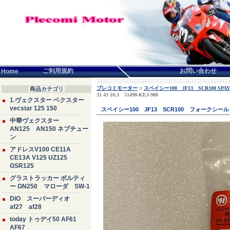
言語せんたく:
ご利用規約
お問い合わせ
Home
プレコミモーター
::
スペイシー100 JF13 SCR100 SPAY
商品カテゴリ
31 43 10.3 51490-KEJ-900
1.ヴェクスター ベクスター
vecstar 125 150
スペイシー100 JF13 SCR100 フォークシール 2
中華ヴェクスター
AN125 AN150 ネプチュー
ン
アドレスV100 CE11A
CE13A V125 UZ125
GSR125
グラストラッカー ボルティ
ー GN250 マローダ SW-1
DIO スーパーディオ
af27 af28
today トゥデイ50 AF61
AF67