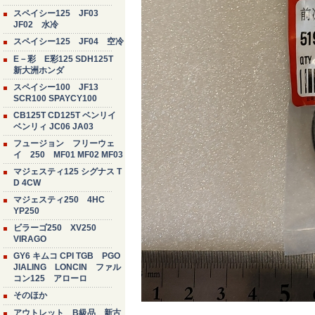
スペイシー125 JF03
JF02 水冷
スペイシー125 JF04 空冷
E－彩 E彩125 SDH125T
新大洲ホンダ
スペイシー100 JF13
SCR100 SPAYCY100
CB125T CD125T ベンリイ
ベンリィ JC06 JA03
フュージョン フリーウェ
イ 250 MF01 MF02 MF03
マジェスティ125 シグナス T
D 4CW
マジェスティ250 4HC
YP250
ビラーゴ250 XV250
VIRAGO
GY6 キムコ CPI TGB PGO
JIALING LONCIN ファル
コン125 アローロ
そのほか
アウトレット B級品 新古