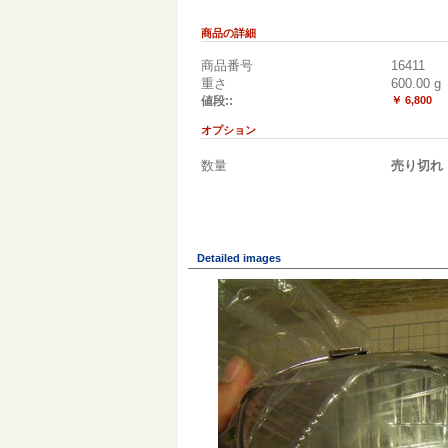
商品の詳細
商品番号
16411
重さ
600.00
g
値段::
￥ 6,800
オプション
数量
売り切れ
Detailed images