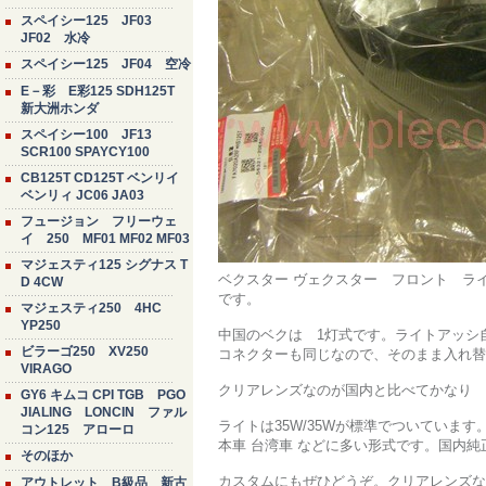
スペイシー125 JF03
JF02 水冷
スペイシー125 JF04 空冷
E－彩 E彩125 SDH125T
新大洲ホンダ
スペイシー100 JF13
SCR100 SPAYCY100
CB125T CD125T ベンリイ
ベンリィ JC06 JA03
フュージョン フリーウェ
イ 250 MF01 MF02 MF03
マジェスティ125 シグナス T
ベクスター ヴェクスター フロント ラ
D 4CW
です。
マジェスティ250 4HC
YP250
中国のベクは 1灯式です。ライトアッシ
ビラーゴ250 XV250
コネクターも同じなので、そのまま入れ替
VIRAGO
クリアレンズなのが国内と比べてかなり 
GY6 キムコ CPI TGB PGO
JIALING LONCIN ファル
ライトは35W/35Wが標準でついています。
コン125 アローロ
本車 台湾車 などに多い形式です。国内
そのほか
カスタムにもぜひどうぞ。クリアレンズな
アウトレット B級品 新古