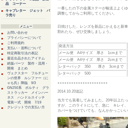
品 コーナー
一番したの下の金属ステーが輸送上よくゆ
キャブレター ジェット バ
調整してからご利用してください。
ラ売り
日焼けした、レンズを新品にかえると新車
メニュー
割れたら、ぜひ交換しましょう。
お問い合わせ
プライバシーについて
ご利用規約
発送方法
支払い・送料について
メール便 A4サイズ 厚さ 1cmまで
特定商取引法の表記
最近出品されたアイテム
メール便 A4サイズ 厚さ 2cmまで
絶版パーツ 製作・流用・
レターパック 350 厚さ 3cmまで
開発 まとめ
ヴェクスター フルチュー
レターパック 500
ンの世界 ルシファー（に
ゃも氏）降臨 9/3
++++++++++++++++++++++
GN250系 ボルティ グラ
2014.10.20追記
ストラッカー メインハー
ネス ハンドルスイッチ
当方でも装着してみました。20年以上たっ
電装一式 開発 7/19
すが、このライトにして、急に キレイ、
クレジットでの支払い方
カバーをつけていても、なんかかっこいい