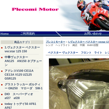
言語せんたく:
ご利用規約
お問い合わせ
Home
プレコミモーター
::
1.ヴェクスター ベクスター vecstar 125
商品カテゴリ
レンズ ヘッドライト 純正 中国 H4BS旧型
1.ヴェクスター ベクスター
vecstar 125 150
ベクスター ヴェクスター フロント ライト レ
中華ヴェクスター
AN125 AN150 ネプチュー
ン
アドレスV100 CE11A
CE13A V125 UZ125
GSR125
グラストラッカー ボルティ
ー GN250 マローダ SW-1
DIO スーパーディオ
af27 af28
today トゥデイ50 AF61
AF67