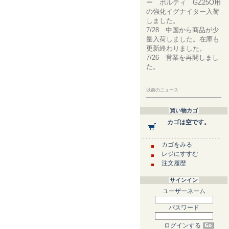
ー ボルティ GZ25O用
の強化イグナイター入荷
しました。
7/28 中国から商品が少
量入荷しました。在庫も
更新終わりました。
7/26 営業を再開しまし
た。
以前のニュース
買い物カゴ
カゴは空です。
カゴをみる
レジにすすむ
注文履歴
サインイン
ユーザーネーム
パスワード
ログインする