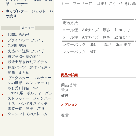
万一、プーリーに はまりにくいときは高さ
品 コーナー
キャブレター ジェット バ
ラ売り
発送方法
メニュー
メール便 A4サイズ 厚さ 1cmまで
お問い合わせ
メール便 A4サイズ 厚さ 2cmまで
プライバシーについて
レターパック 350 厚さ 3cmまで
ご利用規約
支払い・送料について
レターパック 500
特定商取引法の表記
最近出品されたアイテム
絶版パーツ 製作・流用・
開発 まとめ
商品の詳細
ヴェクスター フルチュー
ンの世界 ルシファー（に
商品番号
ゃも氏）降臨 9/3
重さ
GN250系 ボルティ グラ
値段::
ストラッカー メインハー
ネス ハンドルスイッチ
オプション
電装一式 開発 7/19
クレジットでの支払い方
数量