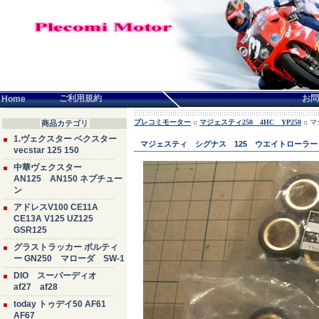
言語せんたく:
ご利用規約
お問
Home
プレコミモーター
::
マジェスティ250 4HC YP250
:: 
商品カテゴリ
1.ヴェクスター ベクスター
マジェスティ シグナス 125 ウエイトローラー 社外
vecstar 125 150
中華ヴェクスター
AN125 AN150 ネプチュー
ン
アドレスV100 CE11A
CE13A V125 UZ125
GSR125
グラストラッカー ボルティ
ー GN250 マローダ SW-1
DIO スーパーディオ
af27 af28
today トゥデイ50 AF61
AF67