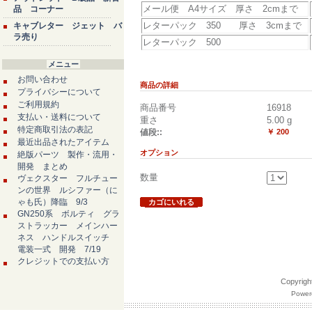
メール便 A4サイズ 厚さ 2cmまで
品 コーナー
レターパック 350 厚さ 3cmまで
キャブレター ジェット バ
ラ売り
レターパック 500
メニュー
お問い合わせ
商品の詳細
プライバシーについて
ご利用規約
商品番号
16918
支払い・送料について
重さ
5.00
g
特定商取引法の表記
値段::
￥ 200
最近出品されたアイテム
オプション
絶版パーツ 製作・流用・
開発 まとめ
数量
ヴェクスター フルチュー
ンの世界 ルシファー（に
ゃも氏）降臨 9/3
カゴにいれる
GN250系 ボルティ グラ
ストラッカー メインハー
ネス ハンドルスイッチ
電装一式 開発 7/19
クレジットでの支払い方
Copyri
Powere