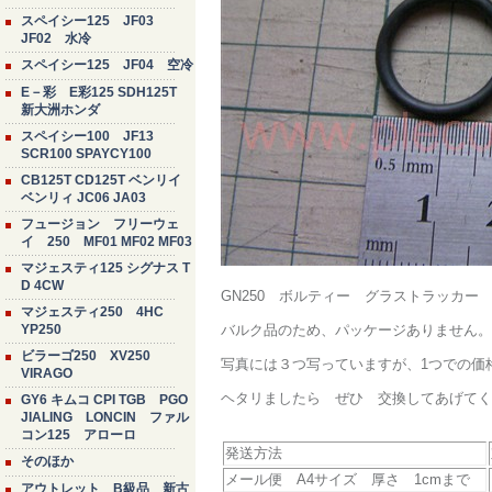
スペイシー125 JF03
JF02 水冷
スペイシー125 JF04 空冷
E－彩 E彩125 SDH125T
新大洲ホンダ
スペイシー100 JF13
SCR100 SPAYCY100
CB125T CD125T ベンリイ
ベンリィ JC06 JA03
フュージョン フリーウェ
イ 250 MF01 MF02 MF03
マジェスティ125 シグナス T
D 4CW
GN250 ボルティー グラストラッカー
マジェスティ250 4HC
YP250
バルク品のため、パッケージありません。
ビラーゴ250 XV250
写真には３つ写っていますが、1つでの価
VIRAGO
ヘタリましたら ぜひ 交換してあげてく
GY6 キムコ CPI TGB PGO
JIALING LONCIN ファル
コン125 アローロ
発送方法
そのほか
メール便 A4サイズ 厚さ 1cmまで
アウトレット B級品 新古