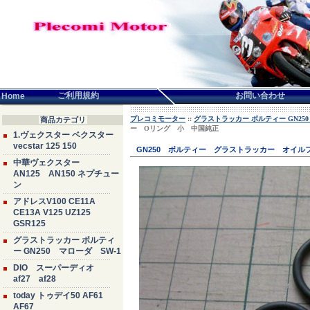
言語せんたく:
ご利用規約
お問い合わせ
Home
プレコミモーター
::
グラストラッカー ボルティー GN250
商品カテゴリ
ー Oリング 小 中国純正
1.ヴェクスター ベクスター
vecstar 125 150
GN250 ボルティー グラストラッカー オイ
中華ヴェクスター
AN125 AN150 ネプチュー
ン
アドレスV100 CE11A
CE13A V125 UZ125
GSR125
グラストラッカー ボルティ
ー GN250 マローダ SW-1
DIO スーパーディオ
af27 af28
today トゥデイ50 AF61
AF67