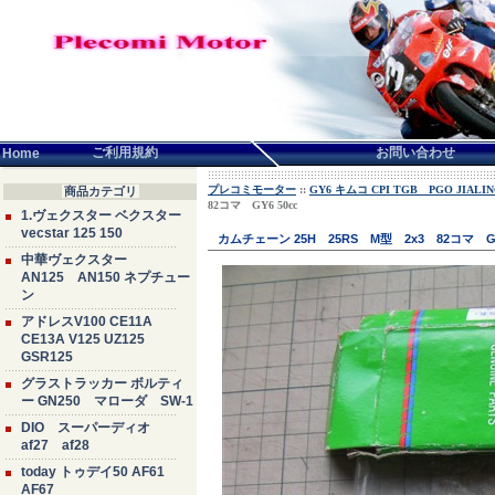
言語せんたく:
ご利用規約
お問い合わせ
Home
プレコミモーター
::
GY6 キムコ CPI TGB PGO JIA
商品カテゴリ
82コマ GY6 50cc
1.ヴェクスター ベクスター
vecstar 125 150
カムチェーン 25H 25RS M型 2x3 82コマ GY
中華ヴェクスター
AN125 AN150 ネプチュー
ン
アドレスV100 CE11A
CE13A V125 UZ125
GSR125
グラストラッカー ボルティ
ー GN250 マローダ SW-1
DIO スーパーディオ
af27 af28
today トゥデイ50 AF61
AF67