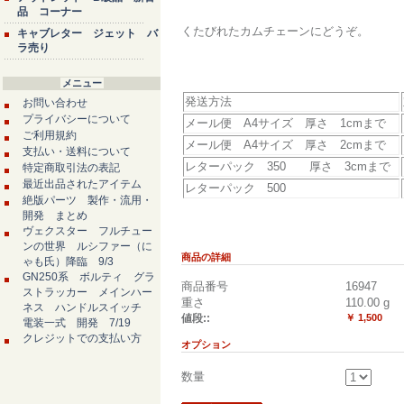
品 コーナー
くたびれたカムチェーンにどうぞ。
キャブレター ジェット バ
ラ売り
メニュー
発送方法
お問い合わせ
プライバシーについて
メール便 A4サイズ 厚さ 1cmまで
ご利用規約
メール便 A4サイズ 厚さ 2cmまで
支払い・送料について
レターパック 350 厚さ 3cmまで
特定商取引法の表記
最近出品されたアイテム
レターパック 500
絶版パーツ 製作・流用・
開発 まとめ
ヴェクスター フルチュー
ンの世界 ルシファー（に
商品の詳細
ゃも氏）降臨 9/3
GN250系 ボルティ グラ
商品番号
16947
ストラッカー メインハー
重さ
110.00
g
ネス ハンドルスイッチ
値段::
￥ 1,500
電装一式 開発 7/19
クレジットでの支払い方
オプション
数量