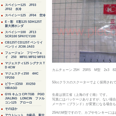
スペイシー125 JF03
JF02 水冷
スペイシー125 JF04 空冷
E－彩 E彩125 SDH125T
新大洲ホンダ
スペイシー100 JF13
SCR100 SPAYCY100
CB125T CD125T ベンリイ
ベンリィ JC06 JA03
フュージョン フリーウェ
イ 250 MF01 MF02 MF03
マジェスティ125 シグナス T
D 4CW
カムチェーン 25H 25RS M型 2x3 8
マジェスティ250 4HC
YP250
50ccクラスのスクーターでよく採用され
ビラーゴ250 XV250
VIRAGO
GY6 キムコ CPI TGB PGO
生産は浙江省（上海のすぐ南）です。
JIALING LONCIN ファル
写真にはパッケージありますが、ない場合
コン125 アローロ
メーカー（ブランド）が変更になる場合も
そのほか
25HのM型ですので、カブやモンキーには
アウトレット B級品 新古