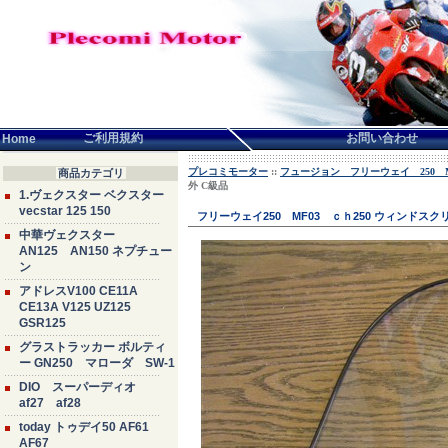
言語せんたく:
ご利用規約
お問い合わせ
Home
プレコミモーター
::
フュージョン フリーウェイ 250 MF0
商品カテゴリ
外 C級品
1.ヴェクスター ベクスター
vecstar 125 150
フリーウェイ250 MF03 ｃｈ250 ウィンドス
中華ヴェクスター
AN125 AN150 ネプチュー
ン
アドレスV100 CE11A
CE13A V125 UZ125
GSR125
グラストラッカー ボルティ
ー GN250 マローダ SW-1
DIO スーパーディオ
af27 af28
today トゥデイ50 AF61
AF67