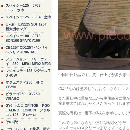
スペイシー125 JF03
JF02 水冷
スペイシー125 JF04 空冷
E－彩 E彩125 SDH125T
新大洲ホンダ
スペイシー100 JF13
SCR100 SPAYCY100
CB125T CD125T ベンリイ
ベンリィ JC06 JA03
フュージョン フリーウェ
イ 250 MF01 MF02 MF03
マジェスティ125 シグナス T
中国の社外品です。質・仕上げが多少悪い
D 4CW
マジェスティ250 4HC
------------------------------------------------------------
YP250
C級品なのは塗装むらおおく、さらにマス
ビラーゴ250 XV250
また運転中に重要な上から中段部分に傷が
VIRAGO
接着材のこぼれがたくさんあったりします
GY6 キムコ CPI TGB PGO
JIALING LONCIN ファル
実際の写真は一番下の3枚を参考にしてく
コン125 アローロ
そのほか
これでも気にならない方にはぜひどうぞ。
マッキッキのスクリーンよりはずっとまし
アウトレット B級品 新古