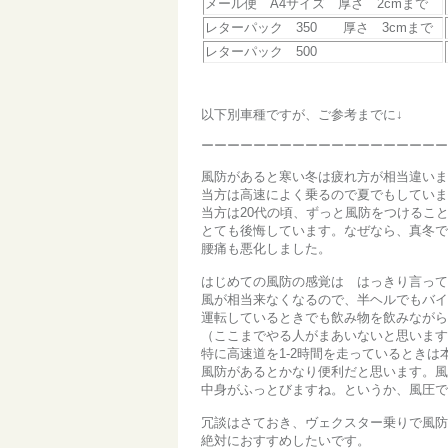
メール便 A4サイズ 厚さ 2cmまで
レターパック 350 厚さ 3cmまで
レターパック 500
以下別車種ですが、ご参考までに↓
ーーーーーーーーーーーーーーーーーーー
風防があると寒い冬は疲れ方が相当違いま
当方は高速によく乗るので夏でもしていま
当方は20代の頃、ずっと風防をつけるこ
とても後悔しています。なぜなら、真冬で
腰痛も悪化しました。
はじめての風防の感覚は はっきり言って
風が相当来なくなるので、半ヘルでもバイ
運転しているときでも飲み物を飲みながら
（ここまでやる人がまあいないと思います
特に高速道を1-2時間を走っているとき
風防があるとかなり便利だと思います。風
中身がふっとびますね。というか、風圧
冗談はさておき、ヴェクスター乗りで風防
絶対におすすめしたいです。