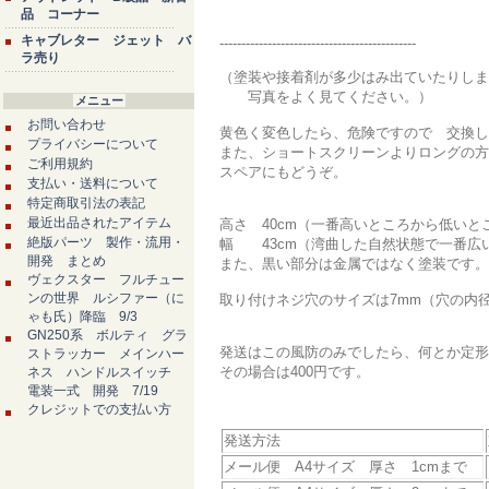
品 コーナー
キャブレター ジェット バ
---------------------------------------------
ラ売り
（塗装や接着剤が多少はみ出ていたりしま
写真をよく見てください。）
メニュー
お問い合わせ
黄色く変色したら、危険ですので 交換し
プライバシーについて
また、ショートスクリーンよりロングの方
ご利用規約
スペアにもどうぞ。
支払い・送料について
特定商取引法の表記
最近出品されたアイテム
高さ 40cm（一番高いところから低いと
絶版パーツ 製作・流用・
幅 43cm（湾曲した自然状態で一番広
開発 まとめ
また、黒い部分は金属ではなく塗装です。
ヴェクスター フルチュー
ンの世界 ルシファー（に
取り付けネジ穴のサイズは7mm（穴の内径
ゃも氏）降臨 9/3
GN250系 ボルティ グラ
発送はこの風防のみでしたら、何とか定形
ストラッカー メインハー
その場合は400円です。
ネス ハンドルスイッチ
電装一式 開発 7/19
クレジットでの支払い方
発送方法
メール便 A4サイズ 厚さ 1cmまで