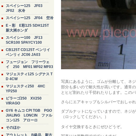
スペイシー125 JF03
JF02 水冷
スペイシー125 JF04 空冷
E－彩 E彩125 SDH125T
新大洲ホンダ
スペイシー100 JF13
SCR100 SPAYCY100
CB125T CD125T ベンリイ
ベンリィ JC06 JA03
フュージョン フリーウェ
イ 250 MF01 MF02 MF03
マジェスティ125 シグナス T
D 4CW
写真にあるように、ゴムが分離して、ネジ
マジェスティ250 4HC
部分も多いので耐久性が高いです。通常の
YP250
とヒビ割れたり千切れたりします。このバ
ビラーゴ250 XV250
さらにエアキャップもシルバーでおしゃれ
VIRAGO
GY6 キムコ CPI TGB PGO
ダブルナットになっていますので、ネジが
JIALING LONCIN ファル
（ロックしてください。）
コン125 アローロ
タイヤ交換するときにぜひどうぞ。
そのほか
アウトレット B級品 新古