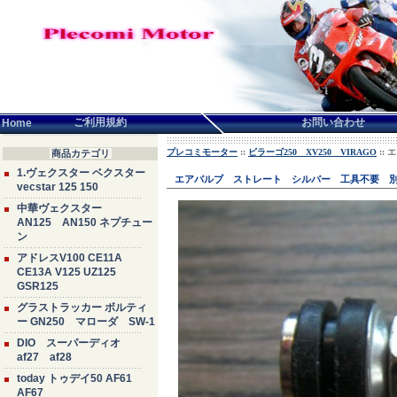
言語せんたく:
ご利用規約
お問い合わせ
Home
プレコミモーター
::
ビラーゴ250 XV250 VIRAGO
::
商品カテゴリ
1.ヴェクスター ベクスター
エアバルブ ストレート シルバー 工具不要 
vecstar 125 150
中華ヴェクスター
AN125 AN150 ネプチュー
ン
アドレスV100 CE11A
CE13A V125 UZ125
GSR125
グラストラッカー ボルティ
ー GN250 マローダ SW-1
DIO スーパーディオ
af27 af28
today トゥデイ50 AF61
AF67