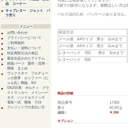
写真には複数個ででていますが、
品 コーナー
1個での販売になります。複数ほしい方は
キャブレター ジェット バ
バルク品のため パッケージありません。
ラ売り
メニュー
発送方法
お問い合わせ
プライバシーについて
メール便 A4サイズ 厚さ 1cmまで
ご利用規約
メール便 A4サイズ 厚さ 2cmまで
支払い・送料について
レターパック 350 厚さ 3cmまで
特定商取引法の表記
最近出品されたアイテム
レターパック 500
絶版パーツ 製作・流用・
開発 まとめ
ヴェクスター フルチュー
ンの世界 ルシファー（に
ゃも氏）降臨 9/3
GN250系 ボルティ グラ
ストラッカー メインハー
商品の詳細
ネス ハンドルスイッチ
電装一式 開発 7/19
商品番号
17366
クレジットでの支払い方
重さ
60.00
g
値段::
￥ 250
オプション