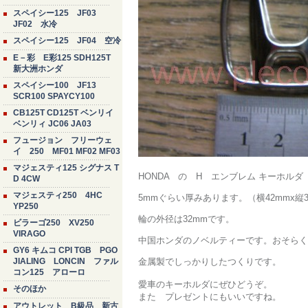
スペイシー125 JF03
JF02 水冷
スペイシー125 JF04 空冷
E－彩 E彩125 SDH125T
新大洲ホンダ
スペイシー100 JF13
SCR100 SPAYCY100
CB125T CD125T ベンリイ
ベンリィ JC06 JA03
フュージョン フリーウェ
イ 250 MF01 MF02 MF03
マジェスティ125 シグナス T
HONDA の H エンブレム キーホルダ
D 4CW
マジェスティ250 4HC
5mmぐらい厚みあります。（横42mmx縦3
YP250
輪の外径は32mmです。
ビラーゴ250 XV250
VIRAGO
中国ホンダのノベルティーです。おそらく
GY6 キムコ CPI TGB PGO
JIALING LONCIN ファル
金属製でしっかりしたつくりです。
コン125 アローロ
愛車のキーホルダにぜひどうぞ。
そのほか
また プレゼントにもいいですね。
アウトレット B級品 新古