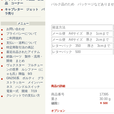
品 コーナー
バルク品のため パッケージなどありませ
キャブレター ジェット バ
ラ売り
メニュー
発送方法
お問い合わせ
メール便 A4サイズ 厚さ 1cmまで
プライバシーについて
ご利用規約
メール便 A4サイズ 厚さ 2cmまで
支払い・送料について
レターパック 350 厚さ 3cmまで
特定商取引法の表記
レターパック 500
最近出品されたアイテム
絶版パーツ 製作・流用・
開発 まとめ
ヴェクスター フルチュー
ンの世界 ルシファー（に
ゃも氏）降臨 9/3
GN250系 ボルティ グラ
ストラッカー メインハー
商品の詳細
ネス ハンドルスイッチ
電装一式 開発 7/19
商品番号
17395
クレジットでの支払い方
重さ
30.00
g
値段::
￥ 500
オプション