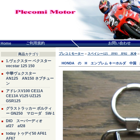
言語せんたく:
ご利用規約
お問い合わせ
Home
プレコミモーター
::
スペイシー125 JF03 JF02 水冷
:
商品カテゴリ
1.ヴェクスター ベクスター
HONDA の H エンブレム キーホルダ 中国 
vecstar 125 150
中華ヴェクスター
AN125 AN150 ネプチュー
ン
アドレスV100 CE11A
CE13A V125 UZ125
GSR125
グラストラッカー ボルティ
ー GN250 マローダ SW-1
DIO スーパーディオ
af27 af28
today トゥデイ50 AF61
AF67