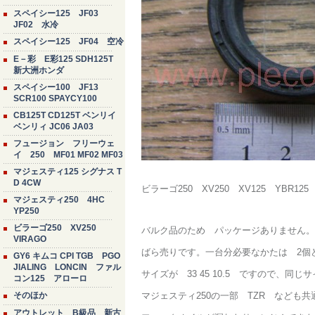
スペイシー125 JF03
JF02 水冷
スペイシー125 JF04 空冷
E－彩 E彩125 SDH125T
新大洲ホンダ
スペイシー100 JF13
SCR100 SPAYCY100
CB125T CD125T ベンリイ
ベンリィ JC06 JA03
フュージョン フリーウェ
イ 250 MF01 MF02 MF03
マジェスティ125 シグナス T
D 4CW
ビラーゴ250 XV250 XV125 YBR12
マジェスティ250 4HC
YP250
ビラーゴ250 XV250
バルク品のため パッケージありません。
VIRAGO
ばら売りです。一台分必要なかたは 2個
GY6 キムコ CPI TGB PGO
JIALING LONCIN ファル
サイズが 33 45 10.5 ですので、
コン125 アローロ
そのほか
マジェスティ250の一部 TZR なども
アウトレット B級品 新古