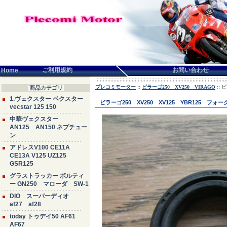
言語せんたく:
ご利用規約
お問い合わせ
Home
プレコミモーター
::
ビラーゴ250 XV250 VIRAGO
:: 
商品カテゴリ
1.ヴェクスター ベクスター
ビラーゴ250 XV250 XV125 YBR125 フォー
vecstar 125 150
中華ヴェクスター
AN125 AN150 ネプチュー
ン
アドレスV100 CE11A
CE13A V125 UZ125
GSR125
グラストラッカー ボルティ
ー GN250 マローダ SW-1
DIO スーパーディオ
af27 af28
today トゥデイ50 AF61
AF67