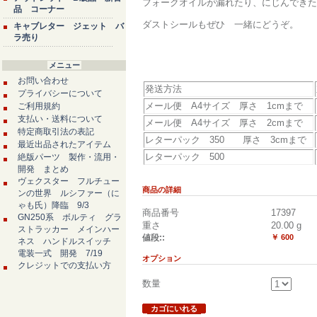
フォークオイルが漏れたり、にじんできた
品 コーナー
ダストシールもぜひ 一緒にどうぞ。
キャブレター ジェット バ
ラ売り
メニュー
お問い合わせ
発送方法
プライバシーについて
メール便 A4サイズ 厚さ 1cmまで
ご利用規約
支払い・送料について
メール便 A4サイズ 厚さ 2cmまで
特定商取引法の表記
レターパック 350 厚さ 3cmまで
最近出品されたアイテム
レターパック 500
絶版パーツ 製作・流用・
開発 まとめ
ヴェクスター フルチュー
商品の詳細
ンの世界 ルシファー（に
ゃも氏）降臨 9/3
商品番号
17397
GN250系 ボルティ グラ
重さ
20.00
g
ストラッカー メインハー
値段::
￥ 600
ネス ハンドルスイッチ
電装一式 開発 7/19
オプション
クレジットでの支払い方
数量
カゴにいれる