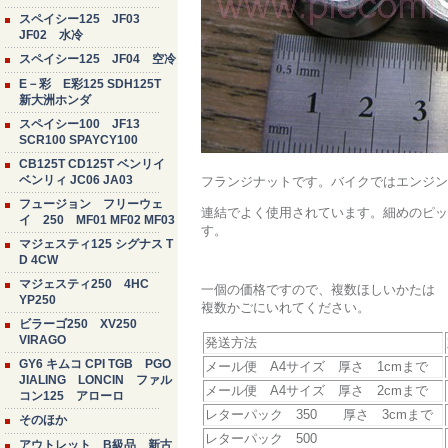
スペイシー125 JF03
JF02 水冷
スペイシー125 JF04 空冷
E－彩 E彩125 SDH125T
新大洲ホンダ
スペイシー100 JF13
SCR100 SPAYCY100
CB125T CD125T ベンリイ
ベンリィ JC06 JA03
フランジナットです。バイクではエンジン
フュージョン フリーウェ
連結でよく使用されています。細めのピッ
イ 250 MF01 MF02 MF03
す。
マジェスティ125 シグナス T
D 4CW
マジェスティ250 4HC
一個の価格ですので、複数ほしいかたは
YP250
複数かごにいれてください。
ビラーゴ250 XV250
VIRAGO
発送方法
GY6 キムコ CPI TGB PGO
メール便 A4サイズ 厚さ 1cmまで
JIALING LONCIN ファル
メール便 A4サイズ 厚さ 2cmまで
コン125 アローロ
レターパック 350 厚さ 3cmまで
そのほか
レターパック 500
アウトレット B級品 新古