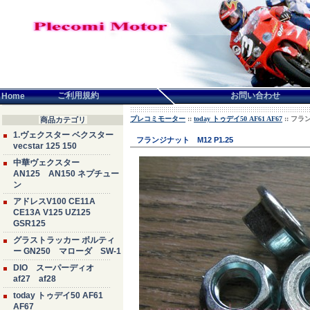
言語せんたく:
ご利用規約
お問い合わせ
Home
プレコミモーター
::
today トゥデイ50 AF61 AF67
:: フラ
商品カテゴリ
1.ヴェクスター ベクスター
フランジナット M12 P1.25
vecstar 125 150
中華ヴェクスター
AN125 AN150 ネプチュー
ン
アドレスV100 CE11A
CE13A V125 UZ125
GSR125
グラストラッカー ボルティ
ー GN250 マローダ SW-1
DIO スーパーディオ
af27 af28
today トゥデイ50 AF61
AF67