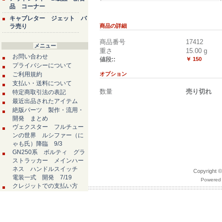
品 コーナー
キャブレター ジェット バ
ラ売り
商品の詳細
商品番号
17412
メニュー
重さ
15.00
g
お問い合わせ
値段::
￥ 150
プライバシーについて
ご利用規約
オプション
支払い・送料について
数量
売り切れ
特定商取引法の表記
最近出品されたアイテム
絶版パーツ 製作・流用・
開発 まとめ
ヴェクスター フルチュー
ンの世界 ルシファー（に
ゃも氏）降臨 9/3
GN250系 ボルティ グラ
ストラッカー メインハー
ネス ハンドルスイッチ
Copyrigh
電装一式 開発 7/19
Powered 
クレジットでの支払い方