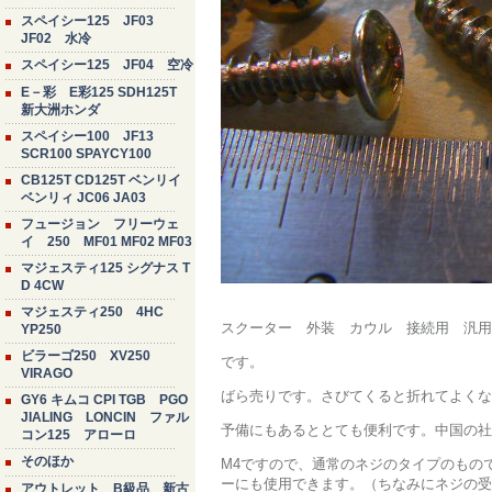
スペイシー125 JF03
JF02 水冷
スペイシー125 JF04 空冷
E－彩 E彩125 SDH125T
新大洲ホンダ
スペイシー100 JF13
SCR100 SPAYCY100
CB125T CD125T ベンリイ
ベンリィ JC06 JA03
フュージョン フリーウェ
イ 250 MF01 MF02 MF03
マジェスティ125 シグナス T
D 4CW
マジェスティ250 4HC
スクーター 外装 カウル 接続用 汎
YP250
ビラーゴ250 XV250
です。
VIRAGO
ばら売りです。さびてくると折れてよくな
GY6 キムコ CPI TGB PGO
JIALING LONCIN ファル
予備にもあるととても便利です。中国の社
コン125 アローロ
そのほか
M4ですので、通常のネジのタイプのもの
ーにも使用できます。（ちなみにネジの受
アウトレット B級品 新古