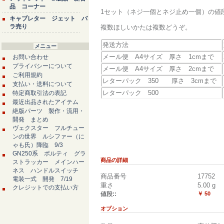
品 コーナー
1セット（ネジ一個とネジ止め一個）の値
キャブレター ジェット バ
ラ売り
複数ほしいかたは複数どうぞ。
発送方法
メニュー
メール便 A4サイズ 厚さ 1cmまで
お問い合わせ
プライバシーについて
メール便 A4サイズ 厚さ 2cmまで
ご利用規約
レターパック 350 厚さ 3cmまで
支払い・送料について
レターパック 500
特定商取引法の表記
最近出品されたアイテム
絶版パーツ 製作・流用・
開発 まとめ
ヴェクスター フルチュー
ンの世界 ルシファー（に
ゃも氏）降臨 9/3
GN250系 ボルティ グラ
商品の詳細
ストラッカー メインハー
ネス ハンドルスイッチ
商品番号
17752
電装一式 開発 7/19
重さ
5.00
g
クレジットでの支払い方
値段::
￥ 50
オプション