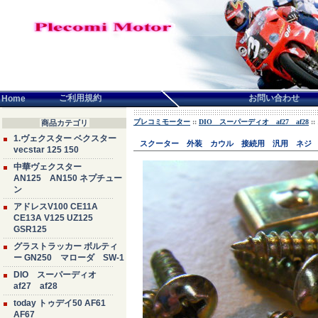
言語せんたく:
ご利用規約
お問い合わせ
Home
プレコミモーター
::
DIO スーパーディオ af27 af28
:
商品カテゴリ
1.ヴェクスター ベクスター
スクーター 外装 カウル 接続用 汎用 ネジ 
vecstar 125 150
中華ヴェクスター
AN125 AN150 ネプチュー
ン
アドレスV100 CE11A
CE13A V125 UZ125
GSR125
グラストラッカー ボルティ
ー GN250 マローダ SW-1
DIO スーパーディオ
af27 af28
today トゥデイ50 AF61
AF67