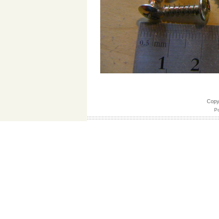
Cop
Po