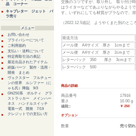
交換のコツですが、取り外し 取り付け時
品 コーナー
はライターなどであぶりながらやるようで
キャブレター ジェット バ
す。いずれにしても材質がプラなので、溶
ラ売り
（2022.12.5追記 ようやくまた別
メニュー
お問い合わせ
発送方法
プライバシーについて
メール便 A4サイズ 厚さ 1cmまで
ご利用規約
支払い・送料について
メール便 A4サイズ 厚さ 2cmまで
特定商取引法の表記
レターパック 350 厚さ 3cmまで
最近出品されたアイテム
レターパック 500
絶版パーツ 製作・流用・
開発 まとめ
ヴェクスター フルチュー
ンの世界 ルシファー（に
商品の詳細
ゃも氏）降臨 9/3
GN250系 ボルティ グラ
商品番号
17916
ストラッカー メインハー
重さ
10.00
g
ネス ハンドルスイッチ
値段::
￥ 250
電装一式 開発 7/19
クレジットでの支払い方
オプション
数量
売り切れ