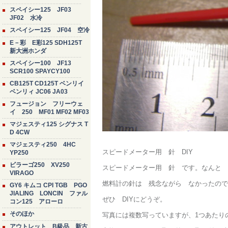
スペイシー125 JF03
JF02 水冷
スペイシー125 JF04 空冷
E－彩 E彩125 SDH125T
新大洲ホンダ
スペイシー100 JF13
SCR100 SPAYCY100
CB125T CD125T ベンリイ
ベンリィ JC06 JA03
フュージョン フリーウェ
イ 250 MF01 MF02 MF03
マジェスティ125 シグナス T
D 4CW
マジェスティ250 4HC
スピードメーター用 針 DIY
YP250
ビラーゴ250 XV250
スピードメーター用 針 です。なんと 
VIRAGO
燃料計の針は 残念ながら なかったので
GY6 キムコ CPI TGB PGO
JIALING LONCIN ファル
ぜひ DIYにどうぞ。
コン125 アローロ
そのほか
写真には複数写っていますが、1つあたり
アウトレット B級品 新古