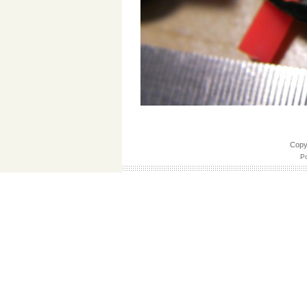
Cop
Po