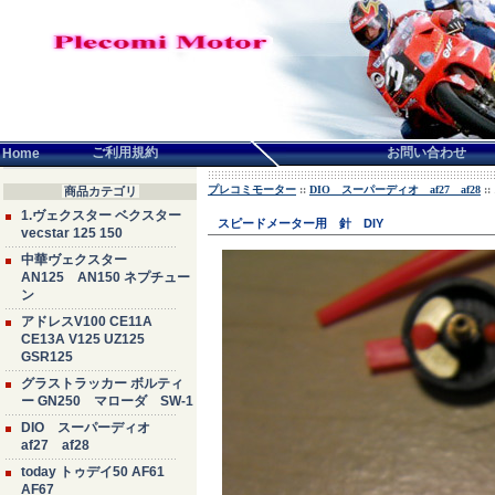
言語せんたく:
ご利用規約
お問い合わせ
Home
プレコミモーター
::
DIO スーパーディオ af27 af28
:
商品カテゴリ
1.ヴェクスター ベクスター
スピードメーター用 針 DIY
vecstar 125 150
中華ヴェクスター
AN125 AN150 ネプチュー
ン
アドレスV100 CE11A
CE13A V125 UZ125
GSR125
グラストラッカー ボルティ
ー GN250 マローダ SW-1
DIO スーパーディオ
af27 af28
today トゥデイ50 AF61
AF67