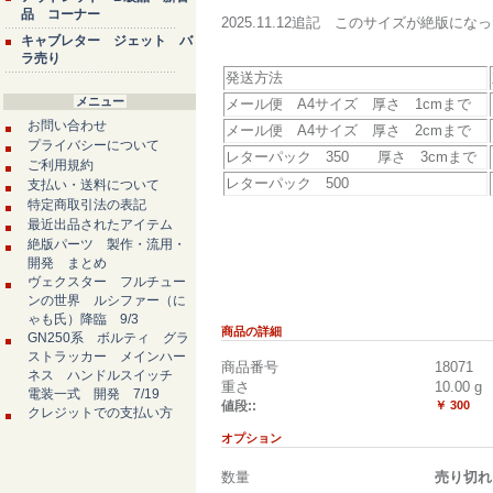
品 コーナー
2025.11.12追記 このサイズが絶版
キャブレター ジェット バ
ラ売り
発送方法
メニュー
メール便 A4サイズ 厚さ 1cmまで
お問い合わせ
メール便 A4サイズ 厚さ 2cmまで
プライバシーについて
レターパック 350 厚さ 3cmまで
ご利用規約
レターパック 500
支払い・送料について
特定商取引法の表記
最近出品されたアイテム
絶版パーツ 製作・流用・
開発 まとめ
ヴェクスター フルチュー
ンの世界 ルシファー（に
ゃも氏）降臨 9/3
商品の詳細
GN250系 ボルティ グラ
ストラッカー メインハー
商品番号
18071
ネス ハンドルスイッチ
重さ
10.00
g
電装一式 開発 7/19
値段::
￥ 300
クレジットでの支払い方
オプション
数量
売り切れ