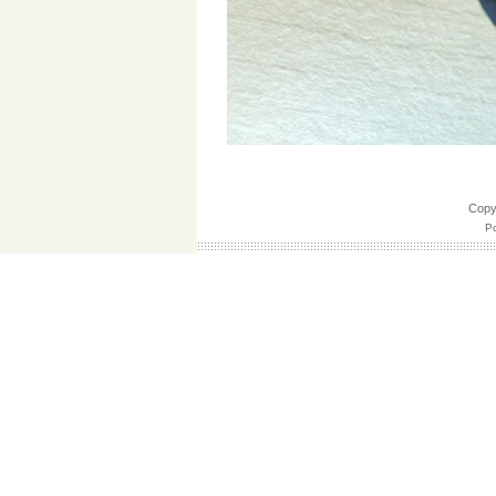
Cop
Po