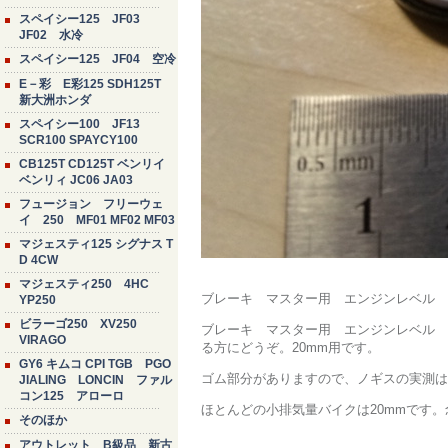
スペイシー125 JF03
JF02 水冷
スペイシー125 JF04 空冷
E－彩 E彩125 SDH125T
新大洲ホンダ
スペイシー100 JF13
SCR100 SPAYCY100
CB125T CD125T ベンリイ
ベンリィ JC06 JA03
フュージョン フリーウェ
イ 250 MF01 MF02 MF03
マジェスティ125 シグナス T
D 4CW
マジェスティ250 4HC
ブレーキ マスター用 エンジンレベル 
YP250
ビラーゴ250 XV250
ブレーキ マスター用 エンジンレベル 
VIRAGO
る方にどうぞ。20mm用です。
GY6 キムコ CPI TGB PGO
ゴム部分がありますので、ノギスの実測は2
JIALING LONCIN ファル
コン125 アローロ
ほとんどの小排気量バイクは20mmです
そのほか
アウトレット B級品 新古