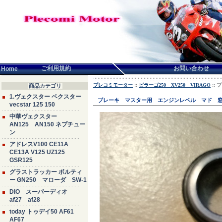
言語せんたく:
ご利用規約
お問い合わせ
Home
プレコミモーター
::
ビラーゴ250 XV250 VIRAGO
::
商品カテゴリ
1.ヴェクスター ベクスター
ブレーキ マスター用 エンジンレベル マド 
vecstar 125 150
中華ヴェクスター
AN125 AN150 ネプチュー
ン
アドレスV100 CE11A
CE13A V125 UZ125
GSR125
グラストラッカー ボルティ
ー GN250 マローダ SW-1
DIO スーパーディオ
af27 af28
today トゥデイ50 AF61
AF67