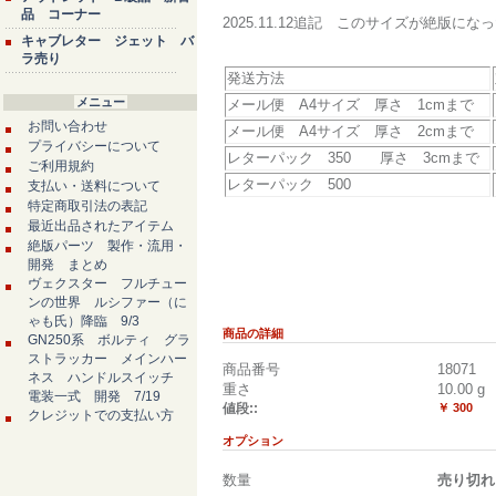
品 コーナー
2025.11.12追記 このサイズが絶版
キャブレター ジェット バ
ラ売り
発送方法
メニュー
メール便 A4サイズ 厚さ 1cmまで
お問い合わせ
メール便 A4サイズ 厚さ 2cmまで
プライバシーについて
レターパック 350 厚さ 3cmまで
ご利用規約
レターパック 500
支払い・送料について
特定商取引法の表記
最近出品されたアイテム
絶版パーツ 製作・流用・
開発 まとめ
ヴェクスター フルチュー
ンの世界 ルシファー（に
ゃも氏）降臨 9/3
商品の詳細
GN250系 ボルティ グラ
ストラッカー メインハー
商品番号
18071
ネス ハンドルスイッチ
重さ
10.00
g
電装一式 開発 7/19
値段::
￥ 300
クレジットでの支払い方
オプション
数量
売り切れ