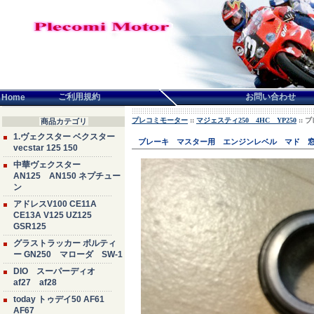
言語せんたく:
ご利用規約
お問い合わせ
Home
プレコミモーター
::
マジェスティ250 4HC YP250
::
商品カテゴリ
1.ヴェクスター ベクスター
ブレーキ マスター用 エンジンレベル マド 
vecstar 125 150
中華ヴェクスター
AN125 AN150 ネプチュー
ン
アドレスV100 CE11A
CE13A V125 UZ125
GSR125
グラストラッカー ボルティ
ー GN250 マローダ SW-1
DIO スーパーディオ
af27 af28
today トゥデイ50 AF61
AF67