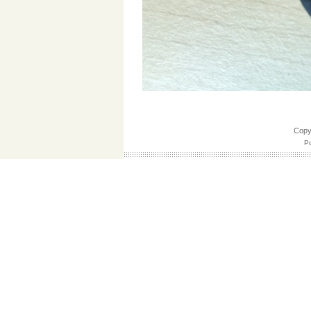
Cop
Po