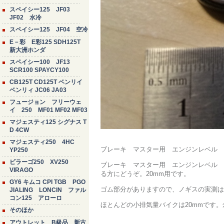
スペイシー125 JF03
JF02 水冷
スペイシー125 JF04 空冷
E－彩 E彩125 SDH125T
新大洲ホンダ
スペイシー100 JF13
SCR100 SPAYCY100
CB125T CD125T ベンリイ
ベンリィ JC06 JA03
フュージョン フリーウェ
イ 250 MF01 MF02 MF03
マジェスティ125 シグナス T
D 4CW
マジェスティ250 4HC
ブレーキ マスター用 エンジンレベル 
YP250
ビラーゴ250 XV250
ブレーキ マスター用 エンジンレベル 
VIRAGO
る方にどうぞ。20mm用です。
GY6 キムコ CPI TGB PGO
ゴム部分がありますので、ノギスの実測は2
JIALING LONCIN ファル
コン125 アローロ
ほとんどの小排気量バイクは20mmです
そのほか
アウトレット B級品 新古