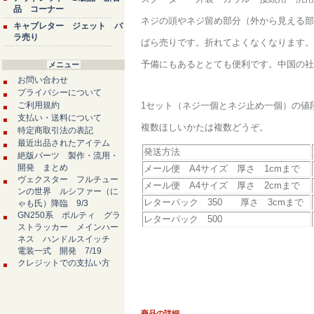
品 コーナー
ネジの頭やネジ留め部分（外から見える部
キャブレター ジェット バ
ラ売り
ばら売りです。折れてよくなくなります。
予備にもあるととても便利です。中国の社
メニュー
お問い合わせ
プライバシーについて
ご利用規約
1セット（ネジ一個とネジ止め一個）の値
支払い・送料について
複数ほしいかたは複数どうぞ。
特定商取引法の表記
最近出品されたアイテム
発送方法
絶版パーツ 製作・流用・
開発 まとめ
メール便 A4サイズ 厚さ 1cmまで
ヴェクスター フルチュー
メール便 A4サイズ 厚さ 2cmまで
ンの世界 ルシファー（に
レターパック 350 厚さ 3cmまで
ゃも氏）降臨 9/3
GN250系 ボルティ グラ
レターパック 500
ストラッカー メインハー
ネス ハンドルスイッチ
電装一式 開発 7/19
クレジットでの支払い方
商品の詳細