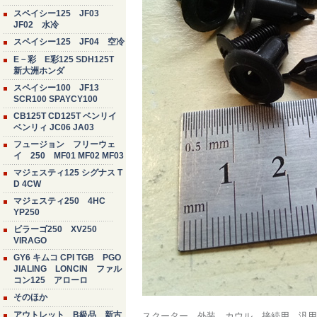
スペイシー125 JF03
JF02 水冷
スペイシー125 JF04 空冷
E－彩 E彩125 SDH125T
新大洲ホンダ
スペイシー100 JF13
SCR100 SPAYCY100
CB125T CD125T ベンリイ
ベンリィ JC06 JA03
フュージョン フリーウェ
イ 250 MF01 MF02 MF03
マジェスティ125 シグナス T
D 4CW
マジェスティ250 4HC
YP250
ビラーゴ250 XV250
VIRAGO
GY6 キムコ CPI TGB PGO
JIALING LONCIN ファル
コン125 アローロ
そのほか
アウトレット B級品 新古
スクーター 外装 カウル 接続用 汎用 