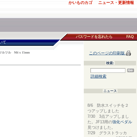
かいものカゴ
ニュース・更新情報
パスワードを忘れたら
FAQ
いて
ル M4 x 15mm
このページの印刷版
検索:
詳細検索
ニュース
8/6 防水スイッチを２
つアップしました
7/30 3点アップしまし
た。JF13用の
強化ペダル
見つけました。
7/29 グラストラッカ