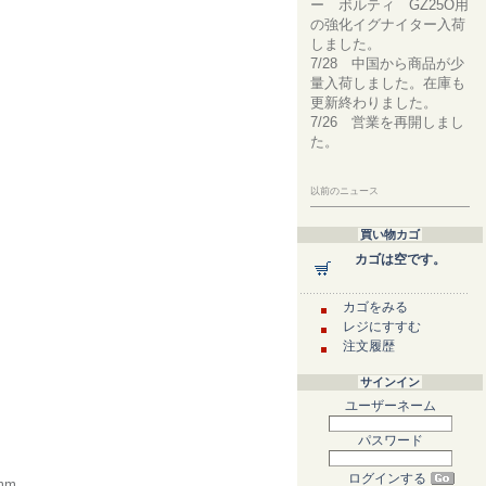
ー ボルティ GZ25O用
の強化イグナイター入荷
しました。
7/28 中国から商品が少
量入荷しました。在庫も
更新終わりました。
7/26 営業を再開しまし
た。
以前のニュース
買い物カゴ
カゴは空です。
カゴをみる
レジにすすむ
注文履歴
サインイン
ユーザーネーム
パスワード
ログインする
mm