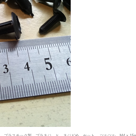
プラスチック製 プラネジ と ネジどめ セット ツルツル M4 x 15