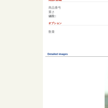
商品番号
重さ
値段::
オプション
数量
Detailed images