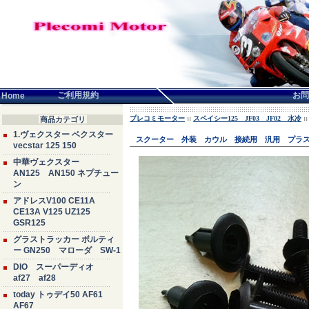
言語せんたく:
ご利用規約
お問
Home
プレコミモーター
::
スペイシー125 JF03 JF02 水冷
:
商品カテゴリ
1.ヴェクスター ベクスター
スクーター 外装 カウル 接続用 汎用 プラスチ
vecstar 125 150
中華ヴェクスター
AN125 AN150 ネプチュー
ン
アドレスV100 CE11A
CE13A V125 UZ125
GSR125
グラストラッカー ボルティ
ー GN250 マローダ SW-1
DIO スーパーディオ
af27 af28
today トゥデイ50 AF61
AF67