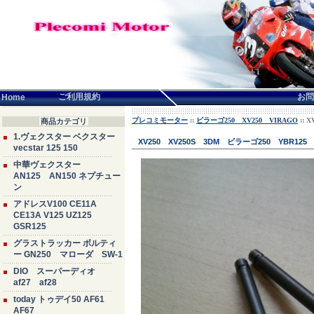
言語せんたく:
ご利用規約
お問
Home
プレコミモーター
::
ビラーゴ250 XV250 VIRAGO
::
商品カテゴリ
1.ヴェクスター ベクスター
XV250 XV250S 3DM ビラーゴ250 Y
vecstar 125 150
中華ヴェクスター
AN125 AN150 ネプチュー
ン
アドレスV100 CE11A
CE13A V125 UZ125
GSR125
グラストラッカー ボルティ
ー GN250 マローダ SW-1
DIO スーパーディオ
af27 af28
today トゥデイ50 AF61
AF67