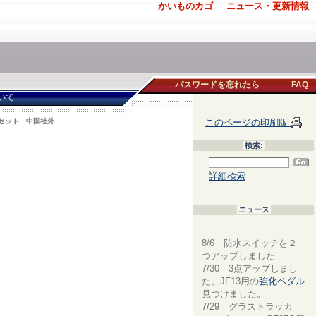
かいものカゴ
ニュース・更新情報
パスワードを忘れたら
FAQ
いて
ト セット 中国社外
このページの印刷版
検索:
詳細検索
ニュース
8/6 防水スイッチを２
つアップしました
7/30 3点アップしまし
た。JF13用の
強化ペダル
見つけました。
7/29 グラストラッカ