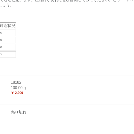
しょう。
対応状況
×
×
×
○
18182
100.00
g
￥ 2,200
売り切れ