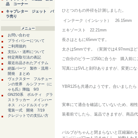
品 コーナー
ひとつのもの外径を計測しました。
キャブレター ジェット バ
ラ売り
インテーク（インレット） 26.15mm
メニュー
エキゾースト 22.21mm
お問い合わせ
長さはともに65mmです。
プライバシーについて
ご利用規約
太さは5mmです。（実測では4.97mmほ
支払い・送料について
特定商取引法の表記
ご自分のビラーゴ250に合うか 購入前に
最近出品されたアイテム
写真には5VLと刻印ありますが、変更に
絶版パーツ 製作・流用・
開発 まとめ
ヴェクスター フルチュー
ンの世界 ルシファー（に
YBR125も共通のようです。合いました
ゃも氏）降臨 9/3
GN250系 ボルティ グラ
ストラッカー メインハー
実車にて適合を確認していないため、相性
ネス ハンドルスイッチ
電装一式 開発 7/19
装着前でしたら、返品できますが、商品代
クレジットでの支払い方
バルブがちゃんと閉まらないと圧縮漏れを
エンジンパワーもでませんし、始動もわる