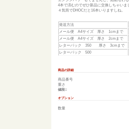
4本で済むのでぜひ新品に交換しちゃいま
４気筒でDHOCだと16本いりますしね。
発送方法
メール便 A4サイズ 厚さ 1cmまで
メール便 A4サイズ 厚さ 2cmまで
レターパック 350 厚さ 3cmまで
レターパック 500
商品の詳細
商品番号
重さ
値段::
オプション
数量