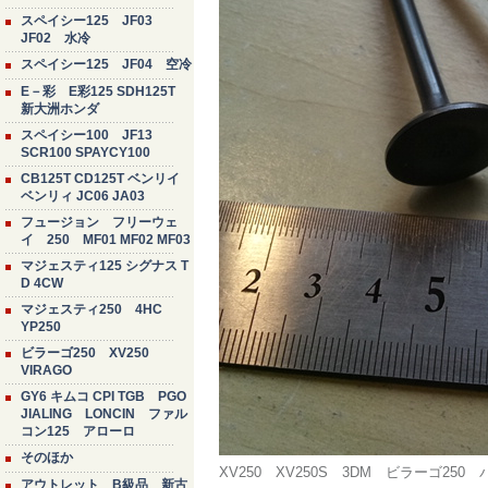
スペイシー125 JF03
JF02 水冷
スペイシー125 JF04 空冷
E－彩 E彩125 SDH125T
新大洲ホンダ
スペイシー100 JF13
SCR100 SPAYCY100
CB125T CD125T ベンリイ
ベンリィ JC06 JA03
フュージョン フリーウェ
イ 250 MF01 MF02 MF03
マジェスティ125 シグナス T
D 4CW
マジェスティ250 4HC
YP250
ビラーゴ250 XV250
VIRAGO
GY6 キムコ CPI TGB PGO
JIALING LONCIN ファル
コン125 アローロ
そのほか
XV250 XV250S 3DM ビラーゴ
アウトレット B級品 新古