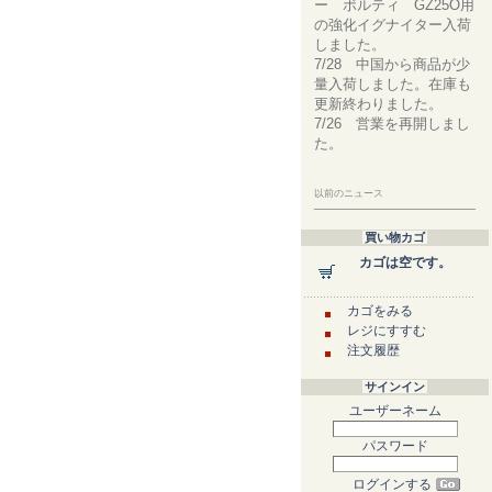
ー ボルティ GZ25O用
の強化イグナイター入荷
しました。
7/28 中国から商品が少
量入荷しました。在庫も
更新終わりました。
7/26 営業を再開しまし
た。
以前のニュース
買い物カゴ
カゴは空です。
カゴをみる
レジにすすむ
注文履歴
サインイン
ユーザーネーム
パスワード
ログインする