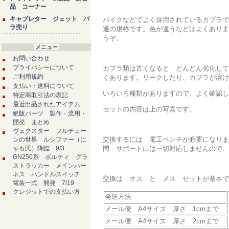
品 コーナー
キャブレター ジェット バ
バイクなどでよく採用されているカプラで
ラ売り
通の規格です。色が違うなどはよくありま
うぞ。
メニュー
お問い合わせ
プライバシーについて
カプラ類は古くなると どんどん劣化して
ご利用規約
くあります。リークしたり、カプラが溶け
支払い・送料について
いろいろ種類がありますので、よく確認し
特定商取引法の表記
最近出品されたアイテム
セットの内容は上の写真です。
絶版パーツ 製作・流用・
開発 まとめ
ヴェクスター フルチュー
交換するには 電工ペンチが必要になりま
ンの世界 ルシファー（に
ゃも氏）降臨 9/3
問 サポートには一切対応しませんので、
GN250系 ボルティ グラ
ストラッカー メインハー
ネス ハンドルスイッチ
交換は オス と メス セットが基本で
電装一式 開発 7/19
クレジットでの支払い方
発送方法
メール便 A4サイズ 厚さ 1cmまで
メール便 A4サイズ 厚さ 2cmまで