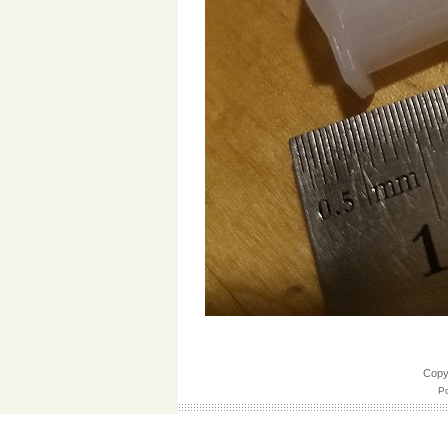
Cop
Po