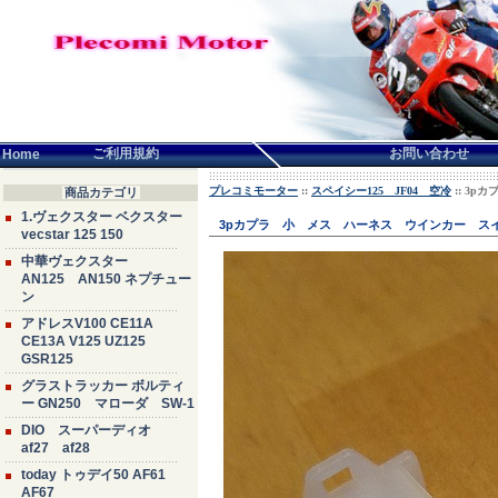
言語せんたく:
ご利用規約
お問い合わせ
Home
プレコミモーター
::
スペイシー125 JF04 空冷
:: 3
商品カテゴリ
1.ヴェクスター ベクスター
3pカプラ 小 メス ハーネス ウインカー スイ
vecstar 125 150
中華ヴェクスター
AN125 AN150 ネプチュー
ン
アドレスV100 CE11A
CE13A V125 UZ125
GSR125
グラストラッカー ボルティ
ー GN250 マローダ SW-1
DIO スーパーディオ
af27 af28
today トゥデイ50 AF61
AF67