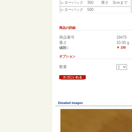
レターパック 350 厚さ 3cmまで
レターパック 500
商品の詳細
商品番号
18475
重さ
10.00
g
値段::
￥ 100
オプション
数量
カゴにいれる
Detailed images