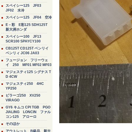
スペイシー125 JF03
JF02 水冷
スペイシー125 JF04 空冷
E－彩 E彩125 SDH125T
新大洲ホンダ
スペイシー100 JF13
SCR100 SPAYCY100
CB125T CD125T ベンリイ
ベンリィ JC06 JA03
フュージョン フリーウェ
イ 250 MF01 MF02 MF03
マジェスティ125 シグナス T
D 4CW
マジェスティ250 4HC
YP250
ビラーゴ250 XV250
VIRAGO
GY6 キムコ CPI TGB PGO
JIALING LONCIN ファル
コン125 アローロ
そのほか
アウトレット B級品 新古