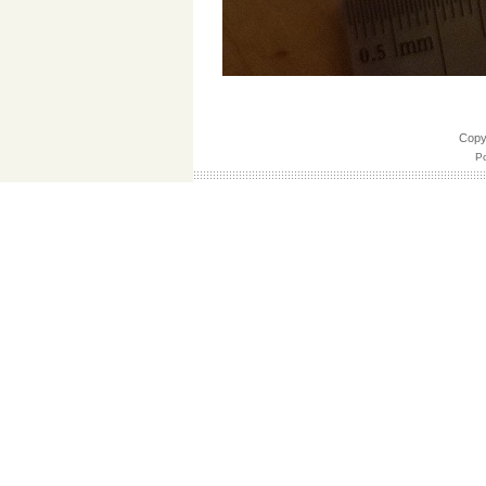
Cop
Po