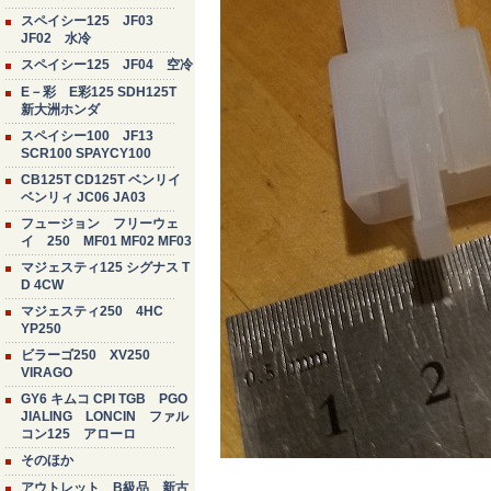
スペイシー125 JF03
JF02 水冷
スペイシー125 JF04 空冷
E－彩 E彩125 SDH125T
新大洲ホンダ
スペイシー100 JF13
SCR100 SPAYCY100
CB125T CD125T ベンリイ
ベンリィ JC06 JA03
フュージョン フリーウェ
イ 250 MF01 MF02 MF03
マジェスティ125 シグナス T
D 4CW
マジェスティ250 4HC
YP250
ビラーゴ250 XV250
VIRAGO
GY6 キムコ CPI TGB PGO
JIALING LONCIN ファル
コン125 アローロ
そのほか
アウトレット B級品 新古