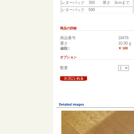
レターパック 350 厚さ 3cmまで
レターパック 500
商品の詳細
商品番号
18476
重さ
10.00
g
値段::
￥ 100
オプション
数量
カゴにいれる
Detailed images