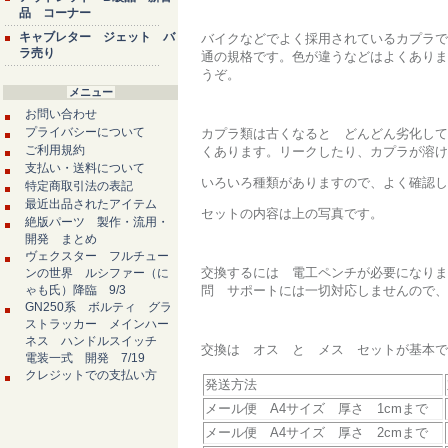
品 コーナー
キャブレター ジェット バ
バイクなどでよく採用されているカプラで
ラ売り
通の規格です。色が違うなどはよくありま
うぞ。
メニュー
お問い合わせ
プライバシーについて
カプラ類は古くなると どんどん劣化して
ご利用規約
くあります。リークしたり、カプラが溶け
支払い・送料について
いろいろ種類がありますので、よく確認し
特定商取引法の表記
最近出品されたアイテム
セットの内容は上の写真です。
絶版パーツ 製作・流用・
開発 まとめ
ヴェクスター フルチュー
交換するには 電工ペンチが必要になりま
ンの世界 ルシファー（に
ゃも氏）降臨 9/3
問 サポートには一切対応しませんので、
GN250系 ボルティ グラ
ストラッカー メインハー
ネス ハンドルスイッチ
交換は オス と メス セットが基本で
電装一式 開発 7/19
クレジットでの支払い方
発送方法
メール便 A4サイズ 厚さ 1cmまで
メール便 A4サイズ 厚さ 2cmまで