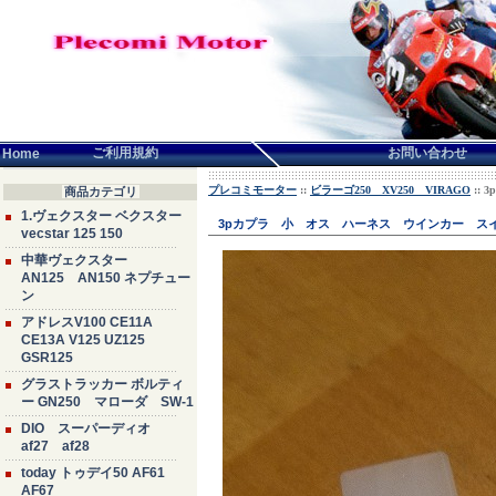
言語せんたく:
ご利用規約
お問い合わせ
Home
プレコミモーター
::
ビラーゴ250 XV250 VIRAGO
::
商品カテゴリ
1.ヴェクスター ベクスター
3pカプラ 小 オス ハーネス ウインカー スイ
vecstar 125 150
中華ヴェクスター
AN125 AN150 ネプチュー
ン
アドレスV100 CE11A
CE13A V125 UZ125
GSR125
グラストラッカー ボルティ
ー GN250 マローダ SW-1
DIO スーパーディオ
af27 af28
today トゥデイ50 AF61
AF67