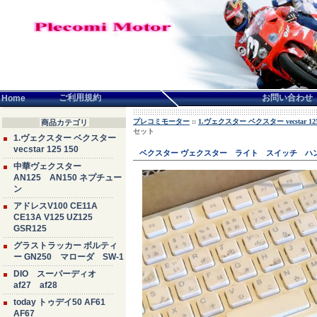
言語せんたく:
ご利用規約
お問い合わせ
Home
プレコミモーター
::
1.ヴェクスター ベクスター vecstar 125
商品カテゴリ
セット
1.ヴェクスター ベクスター
vecstar 125 150
ベクスター ヴェクスター ライト スイッチ ハ
中華ヴェクスター
AN125 AN150 ネプチュー
ン
アドレスV100 CE11A
CE13A V125 UZ125
GSR125
グラストラッカー ボルティ
ー GN250 マローダ SW-1
DIO スーパーディオ
af27 af28
today トゥデイ50 AF61
AF67