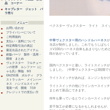
品 コーナー
キャブレター ジェット バ
ラ売り
メニュー
ベクスター ヴェクスター ライト スイ
お問い合わせ
プライバシーについて
ご利用規約
中華ヴェクスター用のハンドルハーネス
が
支払い・送料について
当店が制作しました。これでもうしばらく
特定商取引法の表記
スV100のハーネス自体もあまりないためど
最近出品されたアイテム
段があがっています。
絶版パーツ 製作・流用・
開発 まとめ
ヴェクスター フルチュー
国内ベクスターと違い、ライトスイッチが
ンの世界 ルシファー（に
しました。（中華ヴェクスターは3段階です
ゃも氏）降臨 9/3
GN250系 ボルティ グラ
ライトスイッチがあれば、エンジンをかけ
ストラッカー メインハー
ネス ハンドルスイッチ
ライトスイッチの他にウインカースイッチ
電装一式 開発 7/19
まとめて新品にできます。
クレジットでの支払い方
何年も乗っているとウインカースイッチが
若干加工が必要になるかもしれませんが、