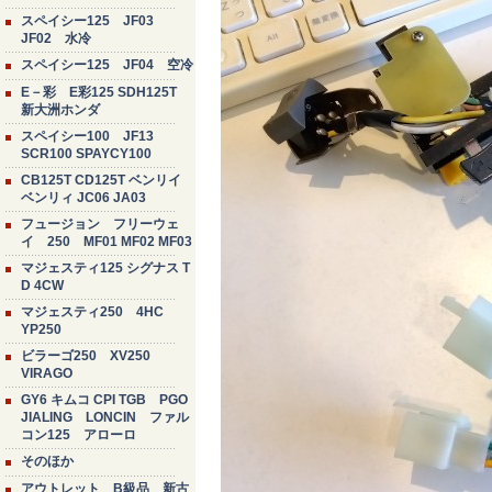
スペイシー125 JF03
JF02 水冷
スペイシー125 JF04 空冷
E－彩 E彩125 SDH125T
新大洲ホンダ
スペイシー100 JF13
SCR100 SPAYCY100
CB125T CD125T ベンリイ
ベンリィ JC06 JA03
フュージョン フリーウェ
イ 250 MF01 MF02 MF03
マジェスティ125 シグナス T
D 4CW
マジェスティ250 4HC
YP250
ビラーゴ250 XV250
VIRAGO
GY6 キムコ CPI TGB PGO
JIALING LONCIN ファル
コン125 アローロ
そのほか
アウトレット B級品 新古