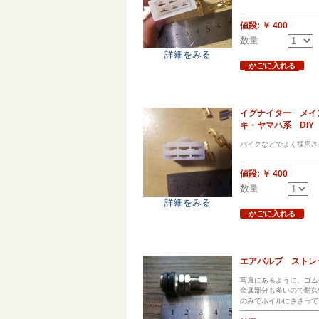
値段:
￥ 400
数量
詳細をみる
かごに入れる
イグナイター メイ
キ・ヤマハ系 DIY
バイクなどでよく採用さ
値段:
￥ 400
数量
詳細をみる
かごに入れる
エアバルブ ストレ
写真にあるように、ゴム
金属部分も多いので耐久
のみでホイルにささって