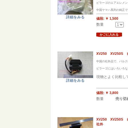
ビラーゴのエアエレメン
中国ヤマハ系列の純正で
詳細をみる
値段:
￥ 1,500
数量
かごに入れる
XV250 XV25
中国の社外品で、バルク
ビラーゴにはいろいろな
現物とよく比較し
詳細をみる
値段:
￥ 3,800
数量
売り切
XV250 XV25
社外