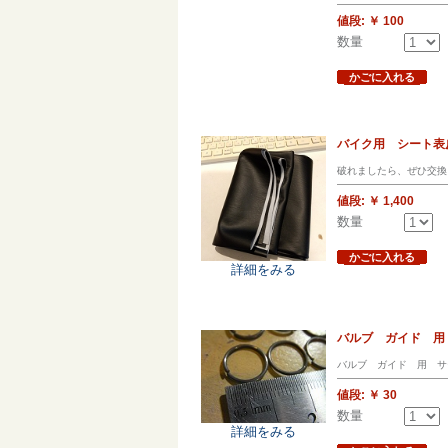
値段:
￥ 100
数量
かごに入れる
バイク用 シート表皮
破れましたら、ぜひ交換
値段:
￥ 1,400
数量
かごに入れる
詳細をみる
バルブ ガイド 用
バルブ ガイド 用 サ
値段:
￥ 30
数量
詳細をみる