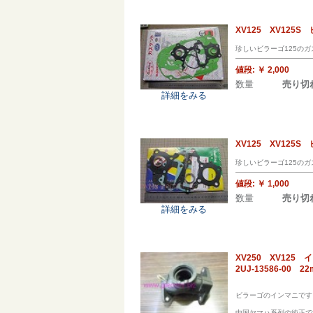
XV125 XV12
珍しいビラーゴ125の
値段:
￥ 2,000
数量
売り切
詳細をみる
XV125 XV12
珍しいビラーゴ125の
値段:
￥ 1,000
数量
売り切
詳細をみる
XV250 XV12
2UJ-13586-00 2
ビラーゴのインマニです
中国ヤマハ系列の純正で