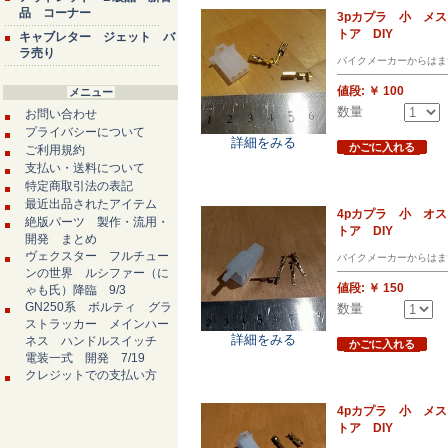
品 コーナー
3pカプラ 小 メ
トア DIY
キャブレター ジェット バ
ラ売り
バイクメーカーからはま
値段:
￥ 100
メニュー
数量
お問い合わせ
プライバシーについて
詳細をみる
かごに入れる
ご利用規約
支払い・送料について
特定商取引法の表記
最近出品されたアイテム
4pカプラ 小 オ
絶版パーツ 製作・流用・
トア DIY
開発 まとめ
ヴェクスター フルチュー
バイクメーカーからはま
ンの世界 ルシファー（に
値段:
￥ 150
ゃも氏）降臨 9/3
GN250系 ボルティ グラ
数量
ストラッカー メインハー
詳細をみる
ネス ハンドルスイッチ
かごに入れる
電装一式 開発 7/19
クレジットでの支払い方
4pカプラ 小 メ
トア DIY