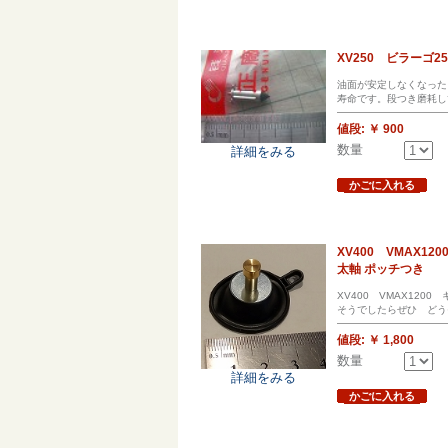
XV250 ビラーゴ2
油面が安定しなくなった
寿命です。段つき磨耗し
値段:
￥ 900
数量
詳細をみる
かごに入れる
XV400 VMAX
太軸 ポッチつき
XV400 VMAX12
そうでしたらぜひ どう
値段:
￥ 1,800
数量
詳細をみる
かごに入れる