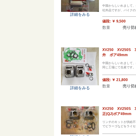
中国からしいれまして、
社外品ですが、バイクのエ
詳細をみる
値段:
￥ 9,500
数量
売り切
XV250 XV25
外 ボア49mm
中国からしいれまして、
同じ工場にて生産です。
値段:
￥ 21,800
数量
売り切
詳細をみる
XV250 XV25
正(QJ)ボア49mm
リンチのキットが供給不
でビラーゴなどをライセ