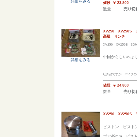
詳細をみる
値段:
￥ 23,800
数量
売り切
XV250 XV25
高級 リンチ
XV250 XV250S
中国からしいれま
詳細をみる
社外品ですが、バイクのエ
値段:
￥ 24,800
数量
売り切
XV250 XV250
ピストン ピストン
ボア49mm ピス