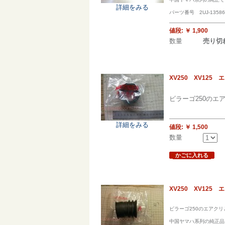
詳細をみる
パーツ番号 2UJ-13586
値段:
￥ 1,900
数量
売り切
XV250 XV125
ビラーゴ250のエ
詳細をみる
値段:
￥ 1,500
数量
かごに入れる
XV250 XV12
ビラーゴ250のエアク
中国ヤマハ系列の純正品