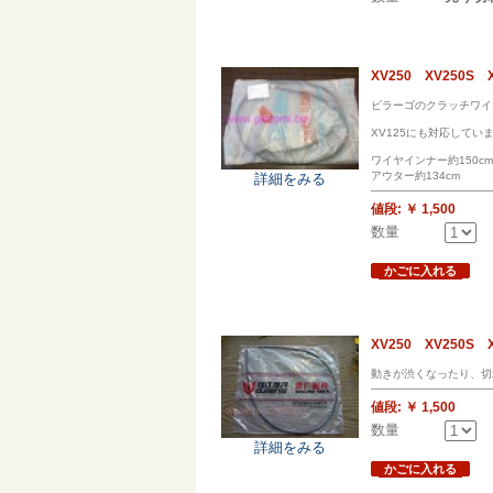
XV250 XV250
ビラーゴのクラッチワイ
XV125にも対応してい
ワイヤインナー約150cm
アウター約134cm
詳細をみる
値段:
￥ 1,500
数量
かごに入れる
XV250 XV250
動きが渋くなったり、切
値段:
￥ 1,500
数量
詳細をみる
かごに入れる