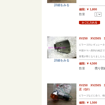
詳細をみる
値段:
￥ 1,800
数量
かごに入れる
XV250 XV250
ビラーゴのレギュレータ
中国ヤマハ系列の純正で
発電が弱くなりましたら
詳細をみる
値段:
￥ 4,500
数量
売り切
XV250 XV25
正（QJ）
ビラーゴなどに合う、砲
値段:
￥ 1,500