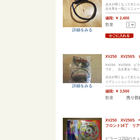
点火が弱くなってきたら
点火系を一気にリニュー
値段:
￥ 2,400
数量
詳細をみる
かごに入れる
XV250 XV25
XV250 XV250S
です。 点火系を一気に
点火が弱くなってきたら
イグニッションコイルから
詳細をみる
値段:
￥ 3,500
数量
売り切
XV250 XV250
フロント16丁 リア
ビラーゴ250のチ