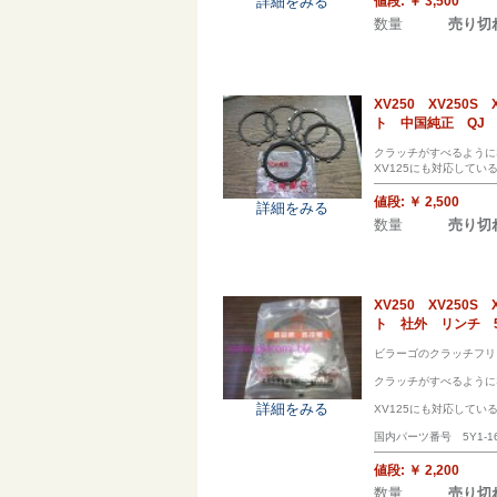
値段:
￥ 3,500
詳細をみる
数量
売り切
XV250 XV25
ト 中国純正 QJ
クラッチがすべるように
XV125にも対応して
値段:
￥ 2,500
詳細をみる
数量
売り切
XV250 XV25
ト 社外 リンチ 5Y
ビラーゴのクラッチフリ
クラッチがすべるように
詳細をみる
XV125にも対応してい
国内パーツ番号 5Y1-1633
値段:
￥ 2,200
数量
売り切