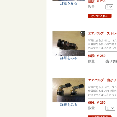
値段:
￥ 250
詳細をみる
数量
かごに入れる
エアバルブ ストレ
写真にあるように、ゴム
金属部分も多いので耐久
のみでホイルにささって
値段:
￥ 250
詳細をみる
数量
売り切
エアバルブ 曲がり
写真にあるように、ゴム
金属部分も多いので耐久
のみでホイルにささって
値段:
￥ 250
詳細をみる
数量