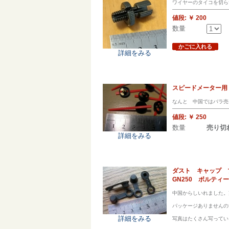
ワイヤーのタイコを切ら
値段:
￥ 200
数量
かごに入れる
詳細をみる
スピードメーター
なんと 中国ではバラ売
値段:
￥ 250
数量
売り切
詳細をみる
ダスト キャップ 
GN250 ボルティ
中国からしいれました。
パッケージありませんの
詳細をみる
写真はたくさん写ってい