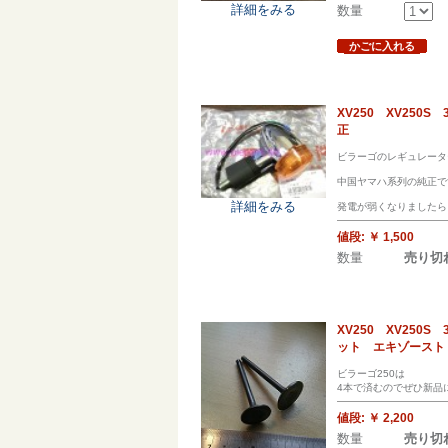
詳細をみる
数量
かごに入れる
XV250 XV25
正
ビラーゴのレギュレータ
中国ヤマハ系列の純正で
詳細をみる
発電が弱くなりましたら
値段:
￥ 1,500
数量
売り切
XV250 XV250
ット エキゾースト
ビラーゴ250は
4本で済むのでぜひ新品
値段:
￥ 2,200
数量
売り切