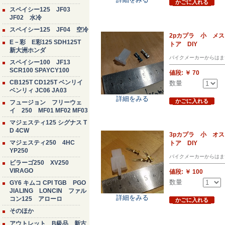
かごに入れる
スペイシー125 JF03
JF02 水冷
スペイシー125 JF04 空冷
2pカプラ 小 メ
E－彩 E彩125 SDH125T
トア DIY
新大洲ホンダ
バイクメーカーからはま
スペイシー100 JF13
SCR100 SPAYCY100
値段:
￥ 70
CB125T CD125T ベンリイ
数量
ベンリィ JC06 JA03
詳細をみる
かごに入れる
フュージョン フリーウェ
イ 250 MF01 MF02 MF03
マジェスティ125 シグナス T
D 4CW
3pカプラ 小 オ
マジェスティ250 4HC
トア DIY
YP250
バイクメーカーからはま
ビラーゴ250 XV250
VIRAGO
値段:
￥ 100
数量
GY6 キムコ CPI TGB PGO
JIALING LONCIN ファル
詳細をみる
コン125 アローロ
かごに入れる
そのほか
アウトレット B級品 新古