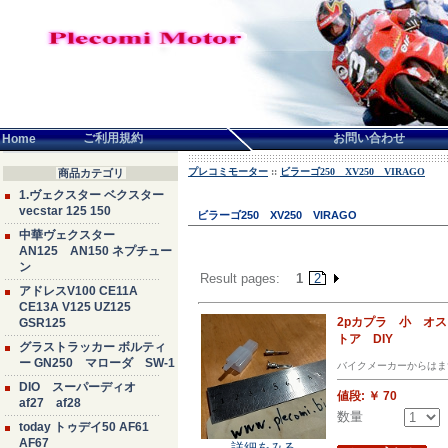
言語せんたく:
ご利用規約
お問い合わせ
Home
プレコミモーター
::
ビラーゴ250 XV250 VIRAGO
商品カテゴリ
1.ヴェクスター ベクスター
vecstar 125 150
ビラーゴ250 XV250 VIRAGO
中華ヴェクスター
AN125 AN150 ネプチュー
ン
Result pages:
1
2
アドレスV100 CE11A
CE13A V125 UZ125
2pカプラ 小 オ
GSR125
トア DIY
グラストラッカー ボルティ
ー GN250 マローダ SW-1
バイクメーカーからはま
DIO スーパーディオ
値段:
￥ 70
af27 af28
数量
today トゥデイ50 AF61
AF67
詳細をみる