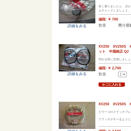
長く乗りましたら ぜひ
もチェックしましょう。
値段:
￥ 700
数量
売り切
詳細をみる
XV250 XV25
ット 中国純正 QJ
切れる前に交換しましょ
値段:
￥ 2,700
詳細をみる
数量
かごに入れる
XV250 XV25
ビラーゴのクラッチプレ
クラッチがすべるように