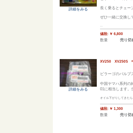
長く乗るとチェー
詳細をみる
ぜひ一緒に交換し
...
値段:
￥ 6,800
数量
売り切
XV250 XV25
ビラーゴのバルブ
中国ヤマハ系列の純
01に相当します。
詳細をみる
オイル下がりしてきたら、
値段:
￥ 1,300
数量
売り切