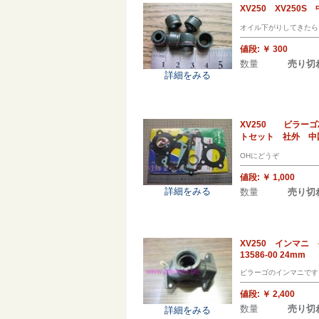
XV250 XV25
オイル下がりしてきたら
値段:
￥ 300
数量
売り切
詳細をみる
XV250 ビラー
トセット 社外 中
OHにどうぞ
値段:
￥ 1,000
詳細をみる
数量
売り切
XV250 インマニ
13586-00 24mm
ビラーゴのインマニです。
値段:
￥ 2,400
数量
売り切
詳細をみる