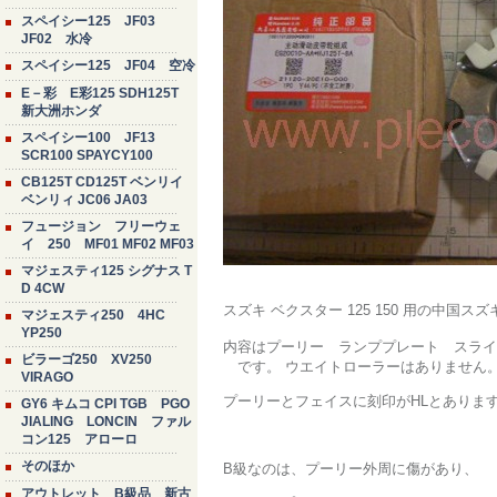
スペイシー125 JF03
JF02 水冷
スペイシー125 JF04 空冷
E－彩 E彩125 SDH125T
新大洲ホンダ
スペイシー100 JF13
SCR100 SPAYCY100
CB125T CD125T ベンリイ
ベンリィ JC06 JA03
フュージョン フリーウェ
イ 250 MF01 MF02 MF03
マジェスティ125 シグナス T
D 4CW
スズキ ベクスター 125 150 用の中国
マジェスティ250 4HC
YP250
内容はプーリー ランププレート スラ
ビラーゴ250 XV250
です。 ウエイトローラーはありません。（
VIRAGO
プーリーとフェイスに刻印がHLとありま
GY6 キムコ CPI TGB PGO
JIALING LONCIN ファル
コン125 アローロ
そのほか
B級なのは、プーリー外周に傷があり、
アウトレット B級品 新古