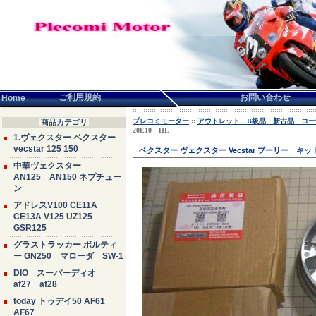
言語せんたく:
ご利用規約
お問い合わせ
Home
プレコミモーター
::
アウトレット B級品 新古品 コー
商品カテゴリ
20E10 HL
1.ヴェクスター ベクスター
vecstar 125 150
ベクスター ヴェクスター Vecstar プーリー キ
中華ヴェクスター
AN125 AN150 ネプチュー
ン
アドレスV100 CE11A
CE13A V125 UZ125
GSR125
グラストラッカー ボルティ
ー GN250 マローダ SW-1
DIO スーパーディオ
af27 af28
today トゥデイ50 AF61
AF67