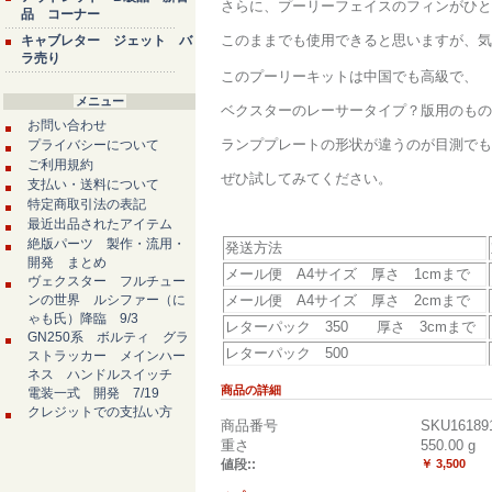
さらに、プーリーフェイスのフィンがひと
品 コーナー
このままでも使用できると思いますが、気
キャブレター ジェット バ
ラ売り
このプーリーキットは中国でも高級で、
メニュー
ベクスターのレーサータイプ？版用のもの
お問い合わせ
ランププレートの形状が違うのが目測でも
プライバシーについて
ご利用規約
ぜひ試してみてください。
支払い・送料について
特定商取引法の表記
最近出品されたアイテム
絶版パーツ 製作・流用・
発送方法
開発 まとめ
メール便 A4サイズ 厚さ 1cmまで
ヴェクスター フルチュー
ンの世界 ルシファー（に
メール便 A4サイズ 厚さ 2cmまで
ゃも氏）降臨 9/3
レターパック 350 厚さ 3cmまで
GN250系 ボルティ グラ
レターパック 500
ストラッカー メインハー
ネス ハンドルスイッチ
商品の詳細
電装一式 開発 7/19
クレジットでの支払い方
商品番号
SKU16189
重さ
550.00
g
値段::
￥ 3,500