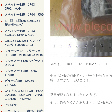
スペイシー125 JF03
JF02 水冷
スペイシー125 JF04 空冷
E－彩 E彩125 SDH125T
新大洲ホンダ
スペイシー100 JF13
SCR100 SPAYCY100
CB125T CD125T ベンリイ
ベンリィ JC06 JA03
フュージョン フリーウェ
イ 250 MF01 MF02 MF03
マジェスティ125 シグナス T
スペイシー100 JF13 TODAY AF61 
D 4CW
マジェスティ250 4HC
YP250
中国ホンダの純正です。パーツ番号も国内
純正派のかた ぜひどうぞ。
ビラーゴ250 XV250
VIRAGO
GY6 キムコ CPI TGB PGO
発電が弱くなりましたらどうぞ。
JIALING LONCIN ファル
コン125 アローロ
他にも適合たくさんあります。ホンダ系の50
そのほか
+++++
アウトレット B級品 新古