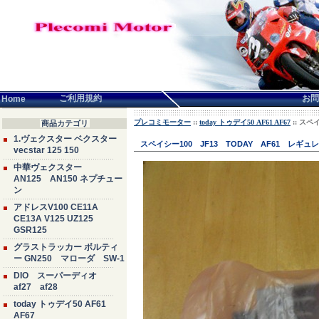
言語せんたく:
ご利用規約
お問
Home
プレコミモーター
::
today トゥデイ50 AF61 AF67
:: スペ
商品カテゴリ
1.ヴェクスター ベクスター
スペイシー100 JF13 TODAY AF61 レギュレ
vecstar 125 150
中華ヴェクスター
AN125 AN150 ネプチュー
ン
アドレスV100 CE11A
CE13A V125 UZ125
GSR125
グラストラッカー ボルティ
ー GN250 マローダ SW-1
DIO スーパーディオ
af27 af28
today トゥデイ50 AF61
AF67