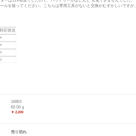
ーターは11V程度でしたので、バッテリーがほとんど 充電できませんでした。
ールを疑ってください。こちらは専用工具がないと交換がむずかしいですが
対応状況
×
×
○
○
16863
60.00
g
￥ 2,200
売り切れ