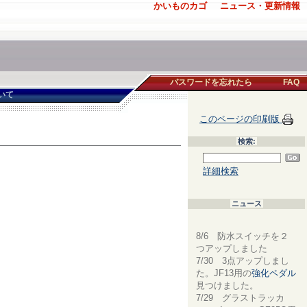
かいものカゴ
ニュース・更新情報
パスワードを忘れたら
FAQ
いて
このページの印刷版
検索:
詳細検索
ニュース
8/6 防水スイッチを２
つアップしました
7/30 3点アップしまし
た。JF13用の
強化ペダル
見つけました。
7/29 グラストラッカ