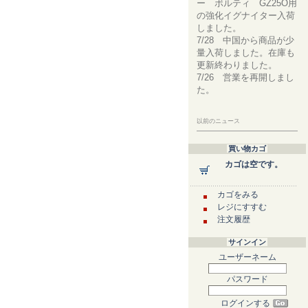
ー ボルティ GZ25O用
の強化イグナイター入荷
しました。
7/28 中国から商品が少
量入荷しました。在庫も
更新終わりました。
7/26 営業を再開しまし
た。
以前のニュース
買い物カゴ
カゴは空です。
カゴをみる
レジにすすむ
注文履歴
サインイン
ユーザーネーム
パスワード
ログインする