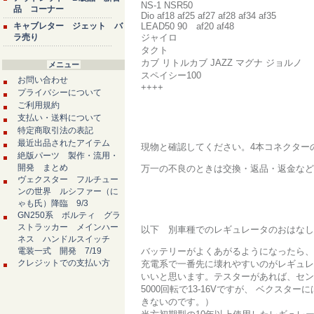
NS-1 NSR50
品 コーナー
Dio af18 af25 af27 af28 af34 af35
キャブレター ジェット バ
LEAD50 90 af20 af48
ラ売り
ジャイロ
タクト
カブ リトルカブ JAZZ マグナ ジョルノ
メニュー
スペイシー100
お問い合わせ
++++
プライバシーについて
ご利用規約
支払い・送料について
特定商取引法の表記
最近出品されたアイテム
現物と確認してください。4本コネクター
絶版パーツ 製作・流用・
開発 まとめ
万一の不良のときは交換・返品・返金など
ヴェクスター フルチュー
ンの世界 ルシファー（に
ゃも氏）降臨 9/3
GN250系 ボルティ グラ
ストラッカー メインハー
以下 別車種でのレギュレータのおはなし
ネス ハンドルスイッチ
電装一式 開発 7/19
バッテリーがよくあがるようになったら、
クレジットでの支払い方
充電系で一番先に壊れやすいのがレギュレ
いいと思います。テスターがあれば、セン
5000回転で13-16Vですが、 ベク
きないのです。）