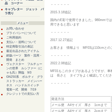
品 コーナー
－－－－－－
キャブレター ジェット バ
2015.3.18追記
ラ売り
国内のE彩で使用できました。980mm
メニュー
用できると思います
お問い合わせ
－－－－－－
プライバシーについて
ご利用規約
2017.12.27追記
支払い・送料について
特定商取引法の表記
お客さま 情報より MF03は110cm
最近出品されたアイテム
－－－－－－
絶版パーツ 製作・流用・
開発 まとめ
2022.2.08追記
ヴェクスター フルチュー
ンの世界 ルシファー（に
MF01もこのタイプがあるようですが、車種
ゃも氏）降臨 9/3
は 長さと タイプをよく確認してくださ
GN250系 ボルティ グラ
ストラッカー メインハー
－－－－－－
ネス ハンドルスイッチ
電装一式 開発 7/19
クレジットでの支払い方
発送方法
メール便 A4サイズ 厚さ 1cmまで
メール便 A4サイズ 厚さ 2cmまで