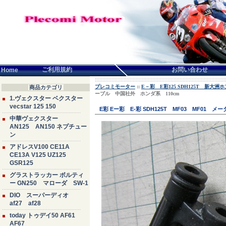
言語せんたく:
ご利用規約
お問い合わせ
Home
プレコミモーター
::
E－彩 E彩125 SDH125T 新大
商品カテゴリ
ーブル 中国社外 ホンダ系 110cm
1.ヴェクスター ベクスター
vecstar 125 150
E彩 Eー彩 E-彩 SDH125T MF03 MF0
中華ヴェクスター
AN125 AN150 ネプチュー
ン
アドレスV100 CE11A
CE13A V125 UZ125
GSR125
グラストラッカー ボルティ
ー GN250 マローダ SW-1
DIO スーパーディオ
af27 af28
today トゥデイ50 AF61
AF67