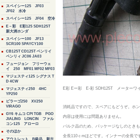
スペイシー125 JF03
JF02 水冷
スペイシー125 JF04 空冷
E－彩 E彩125 SDH125T
新大洲ホンダ
スペイシー100 JF13
SCR100 SPAYCY100
CB125T CD125T ベンリイ
ベンリィ JC06 JA03
フュージョン フリーウェ
イ 250 MF01 MF02 MF03
マジェスティ125 シグナス T
D 4CW
E彩 Eー彩 E-彩 SDH125T メータ
マジェスティ250 4HC
YP250
ビラーゴ250 XV250
VIRAGO
消耗品ですので、スペアにもどうぞ。ホン
GY6 キムコ CPI TGB PGO
内容は使用には問題ありません。
JIALING LONCIN ファル
コン125 アローロ
バルク品のため、パッケージなしのときも
そのほか
全長110ｃmほどです。インナーの全長で
アウトレット B級品 新古