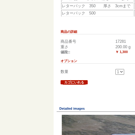
レターパック 350 厚さ 3cmまで
レターパック 500
商品の詳細
商品番号
17281
重さ
200.00
g
値段::
￥ 1,300
オプション
数量
カゴにいれる
Detailed images