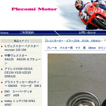
言語せんたく:
ご利用規約
お問い合わせ
Home
プレコミモーター
::
ビラーゴ250 XV250 VIRAGO
::
商品カテゴリ
1.ヴェクスター ベクスター
ブレーキ マスター用 マド 窓 18mm Oリ
vecstar 125 150
中華ヴェクスター
AN125 AN150 ネプチュー
ン
アドレスV100 CE11A
CE13A V125 UZ125
GSR125
グラストラッカー ボルティ
ー GN250 マローダ SW-1
DIO スーパーディオ
af27 af28
today トゥデイ50 AF61
AF67