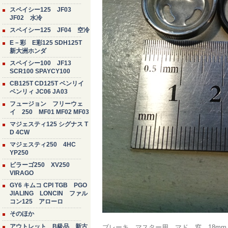
スペイシー125 JF03
JF02 水冷
スペイシー125 JF04 空冷
E－彩 E彩125 SDH125T
新大洲ホンダ
スペイシー100 JF13
SCR100 SPAYCY100
CB125T CD125T ベンリイ
ベンリィ JC06 JA03
フュージョン フリーウェ
イ 250 MF01 MF02 MF03
マジェスティ125 シグナス T
D 4CW
マジェスティ250 4HC
YP250
ビラーゴ250 XV250
VIRAGO
GY6 キムコ CPI TGB PGO
JIALING LONCIN ファル
コン125 アローロ
そのほか
アウトレット B級品 新古
ブレーキ マスター用 マド 窓 18m