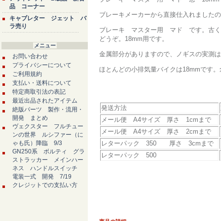
品 コーナー
ブレーキメーカーから直接仕入れましたの
キャブレター ジェット バ
ラ売り
ブレーキ マスター用 マド です。古く
どうぞ。18mm用です。
メニュー
金属部分がありますので、ノギスの実測は1
お問い合わせ
プライバシーについて
ほとんどの小排気量バイクは18mmです
ご利用規約
支払い・送料について
特定商取引法の表記
最近出品されたアイテム
発送方法
絶版パーツ 製作・流用・
開発 まとめ
メール便 A4サイズ 厚さ 1cmまで
ヴェクスター フルチュー
メール便 A4サイズ 厚さ 2cmまで
ンの世界 ルシファー（に
ゃも氏）降臨 9/3
レターパック 350 厚さ 3cmまで
GN250系 ボルティ グラ
レターパック 500
ストラッカー メインハー
ネス ハンドルスイッチ
電装一式 開発 7/19
クレジットでの支払い方