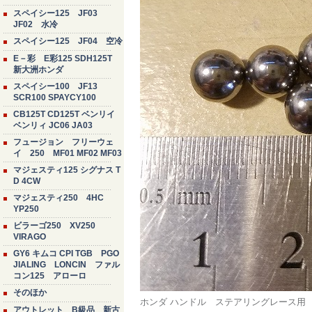
スペイシー125 JF03
JF02 水冷
スペイシー125 JF04 空冷
E－彩 E彩125 SDH125T
新大洲ホンダ
スペイシー100 JF13
SCR100 SPAYCY100
CB125T CD125T ベンリイ
ベンリィ JC06 JA03
フュージョン フリーウェ
イ 250 MF01 MF02 MF03
マジェスティ125 シグナス T
D 4CW
マジェスティ250 4HC
YP250
ビラーゴ250 XV250
VIRAGO
GY6 キムコ CPI TGB PGO
JIALING LONCIN ファル
コン125 アローロ
そのほか
ホンダ ハンドル ステアリングレース用 
アウトレット B級品 新古