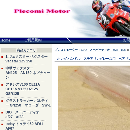
言語せんたく:
ご利用規約
お問
Home
プレコミモーター
::
DIO スーパーディオ af27 af28
:
商品カテゴリ
1.ヴェクスター ベクスター
ホンダ ハンドル ステアリングレース用 ベアリン
vecstar 125 150
中華ヴェクスター
AN125 AN150 ネプチュー
ン
アドレスV100 CE11A
CE13A V125 UZ125
GSR125
グラストラッカー ボルティ
ー GN250 マローダ SW-1
DIO スーパーディオ
af27 af28
today トゥデイ50 AF61
AF67