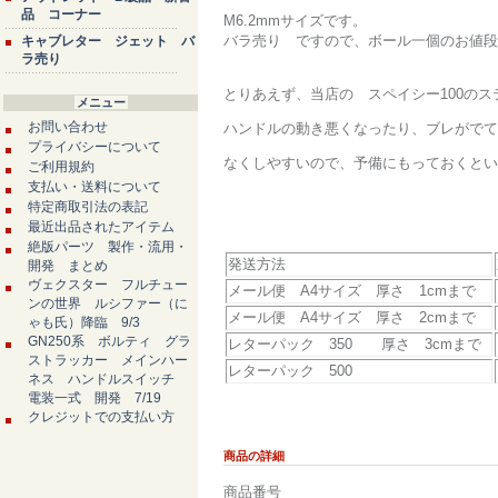
品 コーナー
M6.2mmサイズです。
バラ売り ですので、ボール一個のお値段
キャブレター ジェット バ
ラ売り
とりあえず、当店の スペイシー100の
メニュー
お問い合わせ
ハンドルの動き悪くなったり、ブレがでて
プライバシーについて
なくしやすいので、予備にもっておくとい
ご利用規約
支払い・送料について
特定商取引法の表記
最近出品されたアイテム
絶版パーツ 製作・流用・
発送方法
開発 まとめ
ヴェクスター フルチュー
メール便 A4サイズ 厚さ 1cmまで
ンの世界 ルシファー（に
メール便 A4サイズ 厚さ 2cmまで
ゃも氏）降臨 9/3
GN250系 ボルティ グラ
レターパック 350 厚さ 3cmまで
ストラッカー メインハー
レターパック 500
ネス ハンドルスイッチ
電装一式 開発 7/19
クレジットでの支払い方
商品の詳細
商品番号