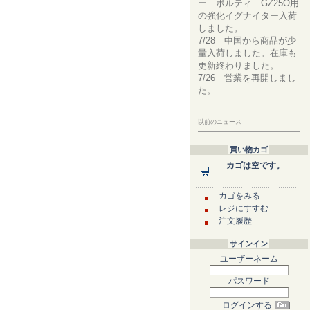
ー ボルティ GZ25O用
の強化イグナイター入荷
しました。
7/28 中国から商品が少
量入荷しました。在庫も
更新終わりました。
7/26 営業を再開しまし
た。
以前のニュース
買い物カゴ
カゴは空です。
カゴをみる
レジにすすむ
注文履歴
サインイン
ユーザーネーム
パスワード
ログインする