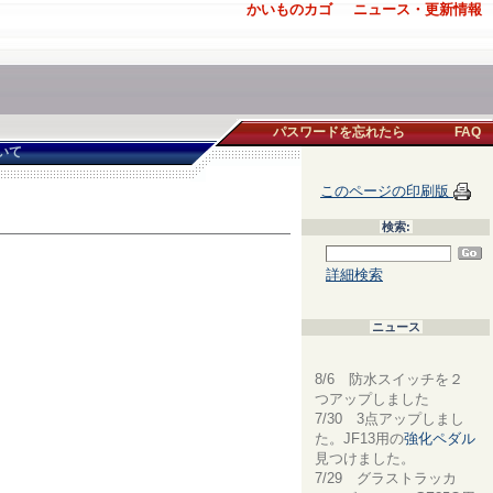
かいものカゴ
ニュース・更新情報
パスワードを忘れたら
FAQ
いて
このページの印刷版
検索:
詳細検索
ニュース
8/6 防水スイッチを２
つアップしました
7/30 3点アップしまし
た。JF13用の
強化ペダル
見つけました。
7/29 グラストラッカ