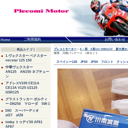
言語せんたく:
ご利用規約
お問い合わせ
Home
プレコミモーター
::
E－彩 E彩125 SDH125T 新大
商品カテゴリ
採用 川南パッケージ 2本セット
1.ヴェクスター ベクスター
vecstar 125 150
スペイシー125 JF03 JF04 フロント ク
中華ヴェクスター
AN125 AN150 ネプチュー
ン
アドレスV100 CE11A
CE13A V125 UZ125
GSR125
グラストラッカー ボルティ
ー GN250 マローダ SW-1
DIO スーパーディオ
af27 af28
today トゥデイ50 AF61
AF67