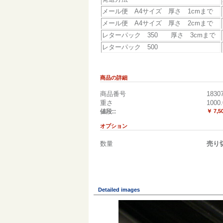
メール便 A4サイズ 厚さ 1cmまで
メール便 A4サイズ 厚さ 2cmまで
レターパック 350 厚さ 3cmまで
レターパック 500
商品の詳細
商品番号
1830
重さ
1000.
値段::
￥ 7,5
オプション
数量
売り
Detailed images