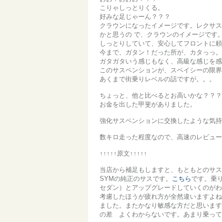
こりゃしっとりくる。
好みな足じゃーん？？？
クラウンになったイメージです。レクサス
かと思うの
で、クラウンのイメージです
しっとりしていて、安心してフロントに頼
今まで、ガタン！だった所が、カタっっ。
ガタガタいう感じもなく、高級な感じを感
このサスペンションが、スペイシーの限
あくまで街乗りレベルの話ですが。。。
ちょっと、他と比べるとお高いかな？？
お金を出した甲斐がありました。
強化サスペンションに交換したような気持
数キロ走った程度なので、高速のレビュ
↑↑↑↑↑原文↑↑↑↑↑
当店から補足もしますと、もともとのサス
SYMの純正のサスです。
こちら
です。乗
セダン）とアップグレードしていくのがわ
考慮したほうが疲れ方が全然違いますよね
ました。またかなり敏感な方だと思います
の差 よくわからないです。あまり乗って