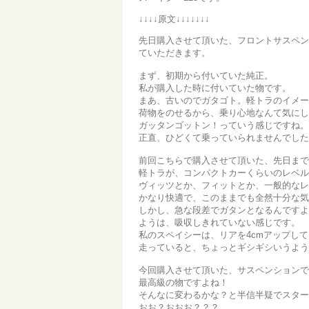
↓↓↓↓原文↓↓↓↓↓↓↓
先日購入させて頂いた、フロントサスペン
ていただきます。
まず、初期から付いていた純正。
私が購入した時に付いていた物です。
まあ、古いのでガタゴト。軽トラのイメー
荷物をのせるから、乗り心地なんて気にし
ガッタンゴットン！っていう感じですね。
正直、ひどくて乗っていられませんでした
前回こちらで購入させて頂いた、先日まで
軽トラが、コンパクトカーくらいのレベル
ヴィッツとか、フィットとか、一般的なレ
かなり快適で、このままでも全然十分な気
しかし、急な段差でガタンとなるんですよ
ようは、吸収しきれていない感じです。
私のスペイシーは、リアを4cmアップし
走っていると、ちょっとギシギシいうよう
今回購入させて頂いた、サスペンションで
最高級の物ですよね！
そんなに変わるかな？と半信半疑でスター
おお？おおお？？？