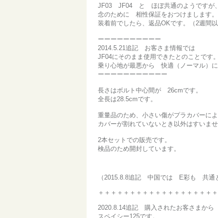
JF03 JF04 と ほぼ共通のようですが
念のために 相性保証をおつけまします。
装着前でしたら、返品OKです。（2週間
ーーーーーーーーーー
2014.5.21追記 お客さま情報では
JF04にそのまま使用できたとのことです
乗り心地が最悪から 快適（ノーマル）に
ーーーーーーーーーーー
長さはボルト中心間が 26cmです。
全長は28.5cmです。
重量品のため、小さい傷がプラカバーによ
カバーが割れていないとき以外はすいませ
2本セットでの販売です。
検品のため開封しています。
（2015.8.8追記 中国では E彩も 
＋＋＋＋＋＋＋＋＋＋＋＋＋＋＋＋＋＋＋
2020.8.14追記 購入されたお客さま
スペイシー125です。