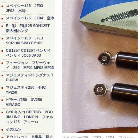
スペイシー125 JF03
JF02 水冷
スペイシー125 JF04 空冷
E－彩 E彩125 SDH125T
新大洲ホンダ
スペイシー100 JF13
SCR100 SPAYCY100
CB125T CD125T ベンリイ
ベンリィ JC06 JA03
フュージョン フリーウェ
イ 250 MF01 MF02 MF03
マジェスティ125 シグナス T
D 4CW
マジェスティ250 4HC
YP250
ビラーゴ250 XV250
VIRAGO
GY6 キムコ CPI TGB PGO
JIALING LONCIN ファル
コン125 アローロ
そのほか
アウトレット B級品 新古
スペイシー125 JF03 JF04 フ