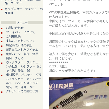
品 コーナー
2本セット
キャブレター ジェット バ
WYの中国純正採用の川南製のショックで
ラ売り
仕入れました。
中国ではパーツメーカーが独自に小売りし
メニュー
ーがほとんどだと思います。
お問い合わせ
プライバシーについて
中国純正WY用のJF04系と中身は同じも
ご利用規約
支払い・送料について
川南製のショックは高級ショックの部類で
特定商取引法の表記
ールもついています。気になる方はご自分
最近出品されたアイテム
箱入りで傷も少なく、溶接なども明らかに
絶版パーツ 製作・流用・
開発 まとめ
は一緒にどうぞ。
ヴェクスター フルチュー
++++++++++
2023.8.1追記
ンの世界 ルシファー（に
ゃも氏）降臨 9/3
川南シールが廃止されたようです。
GN250系 ボルティ グラ
ストラッカー メインハー
ネス ハンドルスイッチ
電装一式 開発 7/19
クレジットでの支払い方