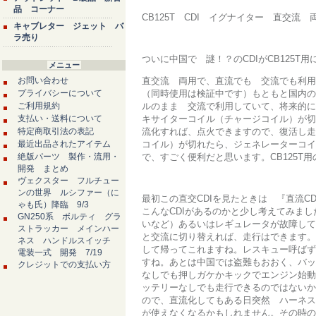
品 コーナー
CB125T CDI イグナイター 直交流
キャブレター ジェット バ
ラ売り
ついに中国で 謎！？のCDIがCB125T
メニュー
お問い合わせ
直交流 両用で、直流でも 交流でも利用
プライバシーについて
（同時使用は検証中です）もともと国内の
ご利用規約
ルのまま 交流で利用していて、将来的に
支払い・送料について
キサイターコイル（チャージコイル）が切
特定商取引法の表記
流化すれば、点火できますので、復活し走
最近出品されたアイテム
コイル）が切れたら、ジェネレーターコイ
絶版パーツ 製作・流用・
で、すごく便利だと思います。CB125T用
開発 まとめ
ヴェクスター フルチュー
ンの世界 ルシファー（に
最初この直交CDIを見たときは 『直流C
ゃも氏）降臨 9/3
こんなCDIがあるのかと少し考えてみま
GN250系 ボルティ グラ
いなど）あるいはレギュレータが故障して
ストラッカー メインハー
と交流に切り替えれば、走行はできます。
ネス ハンドルスイッチ
して帰ってこれますね。レスキュー呼ばず
電装一式 開発 7/19
すね。あとは中国では盗難もおおく、バッ
クレジットでの支払い方
なしでも押しガケかキックでエンジン始動
ッテリーなしでも走行できるのではないか
ので、直流化してもある日突然 ハーネス
が使えなくなるかもしれません。その時の