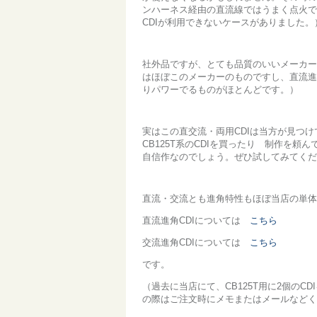
ンハーネス経由の直流線ではうまく点火で
CDIが利用できないケースがありました
社外品ですが、とても品質のいいメーカー（精
はほぼこのメーカーのものですし、直流進
りパワーでるものがほとんどです。）
実はこの直交流・両用CDIは当方が見つけ
CB125T系のCDIを買ったり 制作を
自信作なのでしょう。ぜひ試してみてくだ
直流・交流とも進角特性もほぼ当店の単体
直流進角CDIについては
こちら
交流進角CDIについては
こちら
です。
（過去に当店にて、CB125T用に2個の
の際はご注文時にメモまたはメールなどく