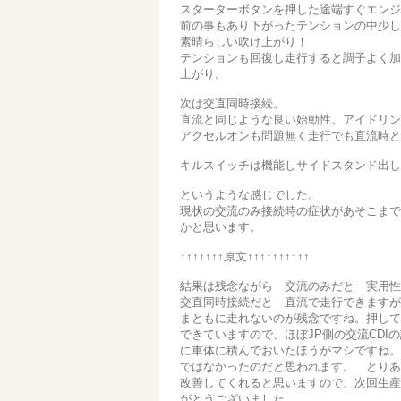
スターターボタンを押した途端すぐエン
前の事もあり下がったテンションの中少
素晴らしい吹け上がり！
テンションも回復し走行すると調子よく
上がり。
次は交直同時接続。
直流と同じような良い始動性。アイドリ
アクセルオンも問題無く走行でも直流時
キルスイッチは機能しサイドスタンド出
というような感じでした。
現状の交流のみ接続時の症状があそこま
かと思います。
↑↑↑↑↑↑↑原文↑↑↑↑↑↑↑↑↑↑
結果は残念ながら 交流のみだと 実用性
交直同時接続だと 直流で走行できますが
まともに走れないのが残念ですね。押して
できていますので、ほぼJP側の交流CDI
に車体に積んでおいたほうがマシですね。
ではなかったのだと思われます。 とりあ
改善してくれると思いますので、次回生産
がとうございました。