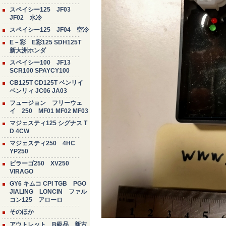
スペイシー125 JF03
JF02 水冷
スペイシー125 JF04 空冷
E－彩 E彩125 SDH125T
新大洲ホンダ
スペイシー100 JF13
SCR100 SPAYCY100
CB125T CD125T ベンリイ
ベンリィ JC06 JA03
フュージョン フリーウェ
イ 250 MF01 MF02 MF03
マジェスティ125 シグナス T
D 4CW
マジェスティ250 4HC
YP250
ビラーゴ250 XV250
VIRAGO
GY6 キムコ CPI TGB PGO
JIALING LONCIN ファル
コン125 アローロ
そのほか
アウトレット B級品 新古