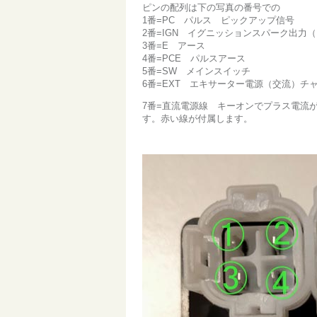
ピンの配列は下の写真の番号での
1番=PC パルス ピックアップ信号
2番=IGN イグニッションスパーク出力（
3番=E アース
4番=PCE パルスアース
5番=SW メインスイッチ
6番=EXT エキサーター電源（交流）チ
7番=直流電源線 キーオンでプラス電流
す。赤い線が付属します。