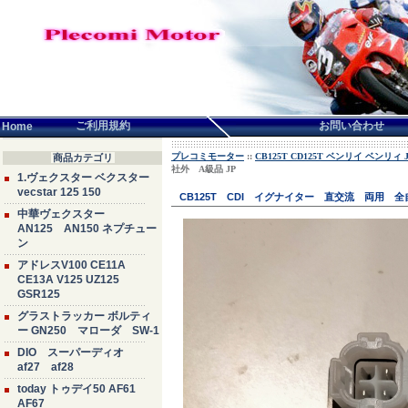
言語せんたく:
ご利用規約
お問い合わせ
Home
プレコミモーター
::
CB125T CD125T ベンリイ ベンリィ JC
商品カテゴリ
社外 A級品 JP
1.ヴェクスター ベクスター
vecstar 125 150
CB125T CDI イグナイター 直交流 両用 
中華ヴェクスター
AN125 AN150 ネプチュー
ン
アドレスV100 CE11A
CE13A V125 UZ125
GSR125
グラストラッカー ボルティ
ー GN250 マローダ SW-1
DIO スーパーディオ
af27 af28
today トゥデイ50 AF61
AF67