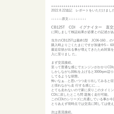
++++++++++++++++++++++++++++++
2022.8.22追記 レポートをいただけまし
↓↓↓↓↓↓原文↓↓↓↓↓↓↓↓↓↓
CB125T CDI イグナイター 
に関しまして検証結果が必要との記述が
当方のCB125Tは最終1型 JC06-160..
購入時よりごくたまにですが加速中5～
6
最近症状が出る事が増えてきたため対策
入に至りまし
た。
まず交流接続。
至って普通な感じでエンジンがかかりCD
しかしながら回転を上げると3000rpm
してるような状態。
怖いなぁ...と思いつつ走り出してみると
と揺れながら走
行する感じに...。
とても走れないので家に戻りこのタイミ
CDIに戻したところ問
題無く走行可能。
このCDIのシリーズに共通している事か
とりあえず現時点では交流に関しては使
次は直流接続。