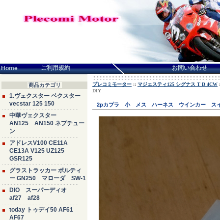
言語せんたく:
ご利用規約
お問い合わせ
Home
プレコミモーター
::
マジェスティ125 シグナス T D 4CW
商品カテゴリ
DIY
1.ヴェクスター ベクスター
vecstar 125 150
2pカプラ 小 メス ハーネス ウインカー スイ
中華ヴェクスター
AN125 AN150 ネプチュー
ン
アドレスV100 CE11A
CE13A V125 UZ125
GSR125
グラストラッカー ボルティ
ー GN250 マローダ SW-1
DIO スーパーディオ
af27 af28
today トゥデイ50 AF61
AF67