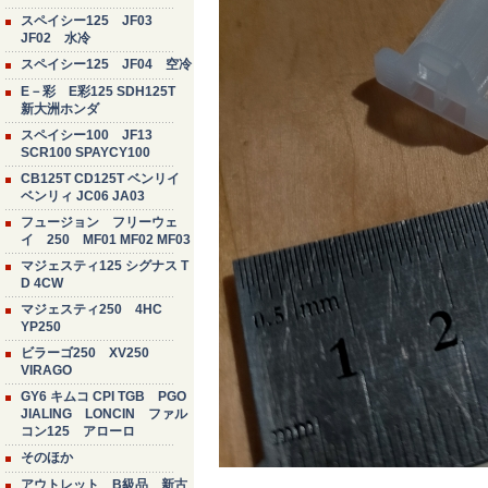
スペイシー125 JF03
JF02 水冷
スペイシー125 JF04 空冷
E－彩 E彩125 SDH125T
新大洲ホンダ
スペイシー100 JF13
SCR100 SPAYCY100
CB125T CD125T ベンリイ
ベンリィ JC06 JA03
フュージョン フリーウェ
イ 250 MF01 MF02 MF03
マジェスティ125 シグナス T
D 4CW
マジェスティ250 4HC
YP250
ビラーゴ250 XV250
VIRAGO
GY6 キムコ CPI TGB PGO
JIALING LONCIN ファル
コン125 アローロ
そのほか
アウトレット B級品 新古