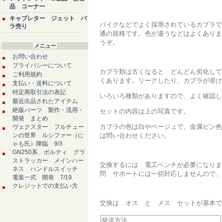
品 コーナー
キャブレター ジェット バ
バイクなどでよく採用されているカプラで
ラ売り
通の規格です。色が違うなどはよくありま
うぞ。
メニュー
お問い合わせ
プライバシーについて
カプラ類は古くなると どんどん劣化して
ご利用規約
くあります。リークしたり、カプラが溶け
支払い・送料について
特定商取引法の表記
いろいろ種類がありますので、よく確認し
最近出品されたアイテム
絶版パーツ 製作・流用・
セットの内容は上の写真です。
開発 まとめ
カプラの色は白やベージュで、金属ピン色
ヴェクスター フルチュー
ンの世界 ルシファー（に
は問い合わせください。
ゃも氏）降臨 9/3
GN250系 ボルティ グラ
ストラッカー メインハー
交換するには 電工ペンチが必要になりま
ネス ハンドルスイッチ
問 サポートには一切対応しませんので、
電装一式 開発 7/19
クレジットでの支払い方
交換は オス と メス セットが基本で
発送方法