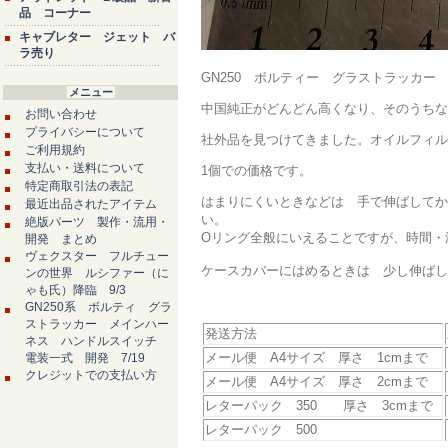
品 コーナー
キャブレター ジェット バ
ラ売り
GN250 ボルティー グラストラッカ
メニュー
中国純正がどんどん高くなり、そのうちな
お問い合わせ
プライバシーについて
社外品を見つけてきました。オイルフィル
ご利用規約
支払い・送料について
1個での価格です。
特定商取引法の表記
はまりにくいときなどは 手で伸ばしてか
最近出品されたアイテム
い。
絶版パーツ 製作・流用・
Oリング全般にいえることですが、時間・
開発 まとめ
ヴェクスター フルチュー
ケースカバーにはめるときは 少し伸ばし
ンの世界 ルシファー（に
ゃも氏）降臨 9/3
GN250系 ボルティ グラ
ストラッカー メインハー
発送方法
ネス ハンドルスイッチ
メール便 A4サイズ 厚さ 1cmまで
電装一式 開発 7/19
クレジットでの支払い方
メール便 A4サイズ 厚さ 2cmまで
レターパック 350 厚さ 3cmまで
レターパック 500