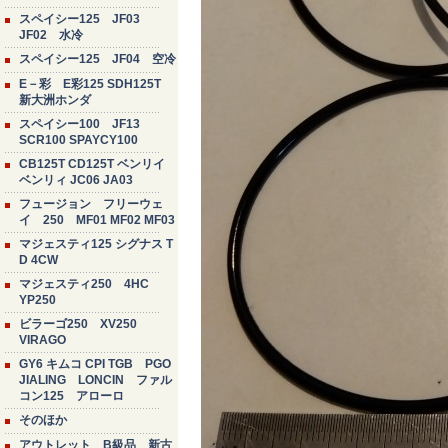
スペイシー125 JF03
JF02 水冷
スペイシー125 JF04 空冷
E－彩 E彩125 SDH125T
新大洲ホンダ
スペイシー100 JF13
SCR100 SPAYCY100
CB125T CD125T ベンリイ
ベンリィ JC06 JA03
フュージョン フリーウェ
イ 250 MF01 MF02 MF03
マジェスティ125 シグナス T
D 4CW
マジェスティ250 4HC
YP250
ビラーゴ250 XV250
VIRAGO
GY6 キムコ CPI TGB PGO
JIALING LONCIN ファル
コン125 アローロ
そのほか
アウトレット B級品 新古