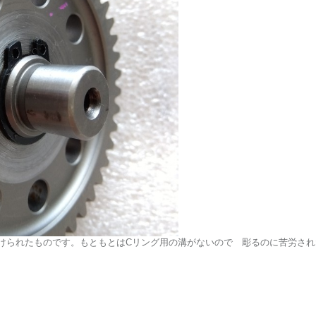
けられたものです。もともとはCリング用の溝がないので 彫るのに苦労さ