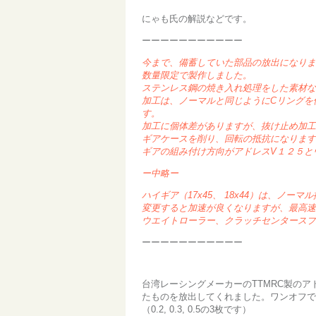
にゃも氏の解説などです。
ーーーーーーーーーーー
今まで、備蓄していた部品の放出になりま
数量限定で製作しました。
ステンレス鋼の焼き入れ処理をした素材な
加工は、ノーマルと同じようにCリングを
す。
加工に個体差がありますが、抜け止め加工
ギアケースを削り、回転の抵抗になります
ギアの組み付け方向がアドレスV１２５と
ー中略ー
ハイギア（17x45、 18x44）は、ノ
変更すると加速が良くなりますが、最高速
ウエイトローラー、クラッチセンタースプ
ーーーーーーーーーーー
台湾レーシングメーカーのTTMRC製の
たものを放出してくれました。ワンオフで
（0.2, 0.3, 0.5の3枚です）