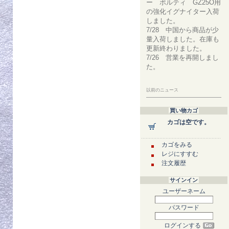
ー ボルティ GZ25O用
の強化イグナイター入荷
しました。
7/28 中国から商品が少
量入荷しました。在庫も
更新終わりました。
7/26 営業を再開しまし
た。
以前のニュース
買い物カゴ
カゴは空です。
カゴをみる
レジにすすむ
注文履歴
サインイン
ユーザーネーム
パスワード
ログインする