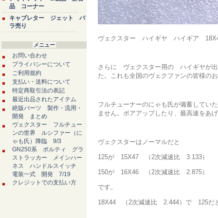
品 コーナー
キャブレター ジェット バ
ラ売り
ヴェクスター ハイギヤ ハイギア 18X
メニュー
お問い合わせ
プライバシーについて
さらに ヴェクスター用の ハイギヤが出ま
ご利用規約
た。これも全国のヴェクファンの皆様のお
支払い・送料について
特定商取引法の表記
最近出品されたアイテム
フルチューナーのにゃも氏が備蓄していた
絶版パーツ 製作・流用・
ません。ボアアップしたり、最高速をあげ
開発 まとめ
ヴェクスター フルチュー
ンの世界 ルシファー（に
ゃも氏）降臨 9/3
ヴェクスターはノーマルだと
GN250系 ボルティ グラ
125が 15X47 （2次減速比 3.133）
ストラッカー メインハー
ネス ハンドルスイッチ
150が 16X46 （2次減速比 2.875）
電装一式 開発 7/19
クレジットでの支払い方
です。
18X44 （2次減速比 2.444）で 12