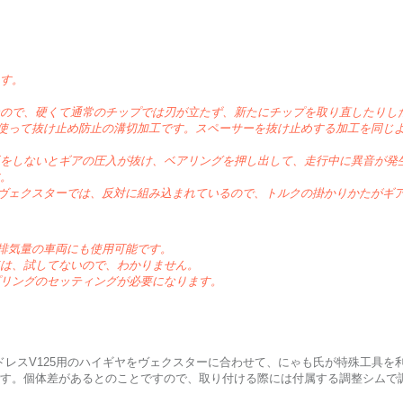
す。
ので、硬くて通常のチップでは刃が立たず、新たにチップを取り直したりし
使って抜け止め防止の溝切加工です。スペーサーを抜け止めする加工を同じ
をしないとギアの圧入が抜け、ベアリングを押し出して、走行中に異音が発
。
ヴェクスターでは、反対に組み込まれているので、トルクの掛かりかたがギ
ーマル排気量の車両にも使用可能です。
は、試してないので、わかりません。
リングのセッティングが必要になります。
アドレスV125用のハイギヤをヴェクスターに合わせて、にゃも氏が特殊工具
す。個体差があるとのことですので、取り付ける際には付属する調整シムで