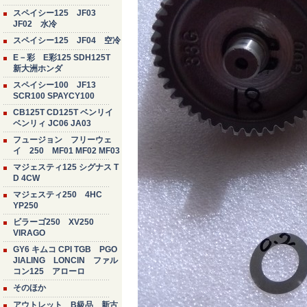
スペイシー125 JF03
JF02 水冷
スペイシー125 JF04 空冷
E－彩 E彩125 SDH125T
新大洲ホンダ
スペイシー100 JF13
SCR100 SPAYCY100
CB125T CD125T ベンリイ
ベンリィ JC06 JA03
フュージョン フリーウェ
イ 250 MF01 MF02 MF03
マジェスティ125 シグナス T
D 4CW
マジェスティ250 4HC
YP250
ビラーゴ250 XV250
VIRAGO
GY6 キムコ CPI TGB PGO
JIALING LONCIN ファル
コン125 アローロ
そのほか
アウトレット B級品 新古