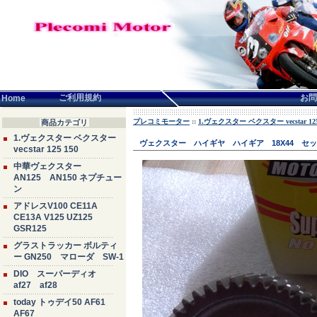
言語せんたく:
ご利用規約
お問
Home
プレコミモーター
::
1.ヴェクスター ベクスター vecstar 125
商品カテゴリ
1.ヴェクスター ベクスター
ヴェクスター ハイギヤ ハイギア 18X44 セ
vecstar 125 150
中華ヴェクスター
AN125 AN150 ネプチュー
ン
アドレスV100 CE11A
CE13A V125 UZ125
GSR125
グラストラッカー ボルティ
ー GN250 マローダ SW-1
DIO スーパーディオ
af27 af28
today トゥデイ50 AF61
AF67