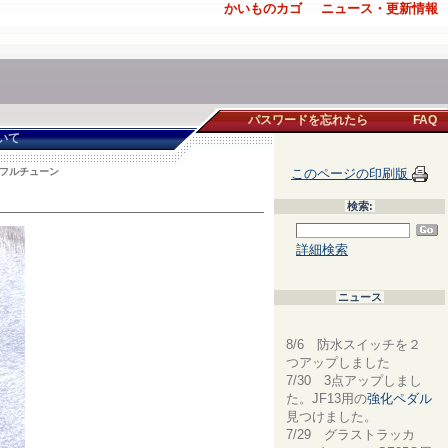
かいものカゴ
ニュース・更新情報
パスワードを忘れたら
FAQ
いて
 フルチューン
このページの印刷版
検索:
詳細検索
ニュース
8/6 防水スイッチを２
つアップしました
7/30 3点アップしまし
た。JF13用の
強化ペダル
見つけました。
7/29 グラストラッカ