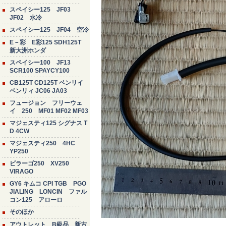
スペイシー125 JF03
JF02 水冷
スペイシー125 JF04 空冷
E－彩 E彩125 SDH125T
新大洲ホンダ
スペイシー100 JF13
SCR100 SPAYCY100
CB125T CD125T ベンリイ
ベンリィ JC06 JA03
フュージョン フリーウェ
イ 250 MF01 MF02 MF03
マジェスティ125 シグナス T
D 4CW
マジェスティ250 4HC
YP250
ビラーゴ250 XV250
VIRAGO
GY6 キムコ CPI TGB PGO
JIALING LONCIN ファル
コン125 アローロ
そのほか
アウトレット B級品 新古