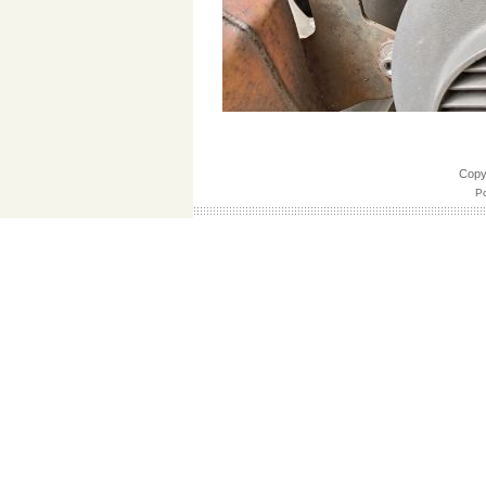
Cop
Po