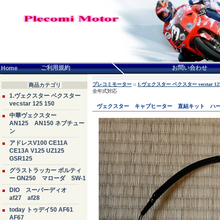
言語せんたく:
ご利用規約
お問い合わせ
Home
プレコミモーター
::
1.ヴェクスター ベクスター vecstar 125
商品カテゴリ
全年式対応
1.ヴェクスター ベクスター
vecstar 125 150
ヴェクスター キャブヒーター 直結キット ハ
中華ヴェクスター
AN125 AN150 ネプチュー
ン
アドレスV100 CE11A
CE13A V125 UZ125
GSR125
グラストラッカー ボルティ
ー GN250 マローダ SW-1
DIO スーパーディオ
af27 af28
today トゥデイ50 AF61
AF67