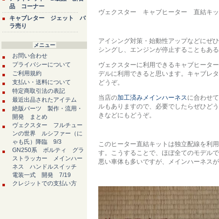
品 コーナー
ヴェクスター キャブヒーター 直結キ
キャブレター ジェット バ
ラ売り
アイシング対策・始動性アップなどにぜひ
メニュー
シングし、エンジンが停止することもある
お問い合わせ
プライバシーについて
ヴェクスターに利用できるキャブヒーター
ご利用規約
デルに利用できると思います。キャブレタ
支払い・送料について
どうぞ。
特定商取引法の表記
当店の
加工済みメインハーネス
に合わせて
最近出品されたアイテム
ルもありますので、必要でしたらぜひどう
絶版パーツ 製作・流用・
きなどにもどうぞ。
開発 まとめ
ヴェクスター フルチュー
ンの世界 ルシファー（に
ゃも氏）降臨 9/3
このヒーター直結キットは独立配線を利用
GN250系 ボルティ グラ
す。こうすることで、ほぼ全てのモデルで
ストラッカー メインハー
悪い車体も多いですが、メインハーネスが
ネス ハンドルスイッチ
電装一式 開発 7/19
クレジットでの支払い方