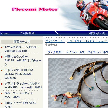
言語せんたく:
ご利用規約
お問い合わせ
Home
プレコミモーター
::
1.ヴェクスター ベクスター vecstar 125
商品カテゴリ
中級者向け
1.ヴェクスター ベクスター
vecstar 125 150
ヴェクスター メインハーネス ワイヤーハーネ
中華ヴェクスター
AN125 AN150 ネプチュー
ン
アドレスV100 CE11A
CE13A V125 UZ125
GSR125
グラストラッカー ボルティ
ー GN250 マローダ SW-1
DIO スーパーディオ
af27 af28
today トゥデイ50 AF61
AF67