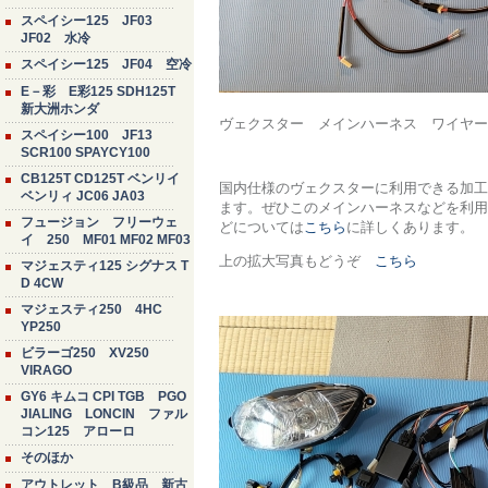
スペイシー125 JF03
JF02 水冷
スペイシー125 JF04 空冷
E－彩 E彩125 SDH125T
新大洲ホンダ
ヴェクスター メインハーネス ワイヤー
スペイシー100 JF13
SCR100 SPAYCY100
CB125T CD125T ベンリイ
国内仕様のヴェクスターに利用できる加工
ベンリィ JC06 JA03
ます。ぜひこのメインハーネスなどを利用
フュージョン フリーウェ
どについては
こちら
に詳しくあります。
イ 250 MF01 MF02 MF03
上の拡大写真もどうぞ
こちら
マジェスティ125 シグナス T
D 4CW
マジェスティ250 4HC
YP250
ビラーゴ250 XV250
VIRAGO
GY6 キムコ CPI TGB PGO
JIALING LONCIN ファル
コン125 アローロ
そのほか
アウトレット B級品 新古