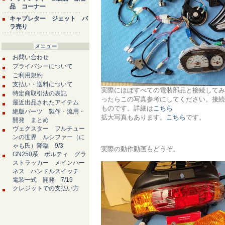
品 コーナー
キャブレター ジェット バ
ラ売り
メニュー
お問い合わせ
プライバシーについて
ご利用規約
支払い・送料について
実際にほぼすべての電装部品と接続してみ
特定商取引法の表記
ったらこの写真参考にしてください。接続
最近出品されたアイテム
ものです。詳細は
こちら
絶版パーツ 製作・流用・
拡大写真もあります。
こちら
です。
開発 まとめ
ヴェクスター フルチュー
ンの世界 ルシファー（に
ゃも氏）降臨 9/3
実際の動作動画もどうぞ。
GN250系 ボルティ グラ
ストラッカー メインハー
ネス ハンドルスイッチ
電装一式 開発 7/19
クレジットでの支払い方