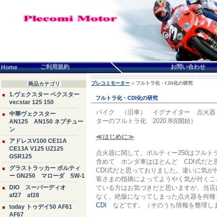
言語せんたく:
ご利用規約
お問い合わせ
Home
プレコミモーター
:: フルトラ化・CDI化の研究
商品カテゴリ
1.ヴェクスター ベクスター
フルトラ化・CDI化の研究
vecstar 125 150
バイク （旧車） イグナイター 点火器
中華ヴェクスター
ターのフルトラ化 2020.8頃開始）
AN125 AN150 ネプチュー
ン
≪はじめに≫
アドレスV100 CE11A
CE13A V125 UZ125
点火器に関して、ボルティー250はフルト
GSR125
含めて ホンダ車はほとんど CDI式だと思
グラストラッカー ボルティ
CDI式だと思っておりました。違いに気が
ー GN250 マローダ SW-1
客さまの指摘によってようやく気が付くこ
DIO スーパーディオ
ている方はお気づきだと思いますが、当店
af27 af28
なく、絶版になってしまった点火器を何種も
CDI
などです。（そのうち情報を整理し
today トゥデイ50 AF61
AF67