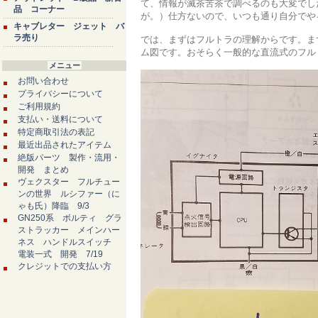
て、情報が滅茶苦茶で調べるのも大変でし
品 コーナー
が。）仕方ないので、いつも通り自分でや
キャブレター ジェット バ
ラ売り
では、まずはフルトラの理解からです。ま
ム図です。おそらく一般的な直流式のフル
メニュー
お問い合わせ
プライバシーについて
ご利用規約
支払い・送料について
特定商取引法の表記
最近出品されたアイテム
絶版パーツ 製作・流用・
開発 まとめ
ヴェクスター フルチュー
ンの世界 ルシファー（に
ゃも氏）降臨 9/3
GN250系 ボルティ グラ
ストラッカー メインハー
ネス ハンドルスイッチ
電装一式 開発 7/19
クレジットでの支払い方