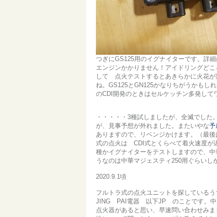
つぎにGS125用のイグナイターです。詳細
エンジンかかりません！アイドリングどこ
して 点火テストするとあきらかに火花が
ね。GS125とGN125かなりちがうか
のCDI開発のときはセルケッチン多発し
・・・・・3種試しましたが、全滅でした。
が、見事予想が外れました。またいやな
予
ありますので、リベンジかけます。（最後
式の点火は CDI式とくらべて着火速度
種かイグナイターをテストしますので、中
うなのは中華マジェスティ250用ぐらい
2020.9.1頃
フルトラ式の点火ユニットを探しているうち
JING PAI電器 以下JP のことで
点火器があると思い、早速問い合わせみまし