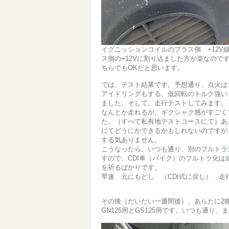
イグニッションコイルのプラス側 +12
ス側の+12Vに割り込ました方が楽なの
ちらでもOKだと思います。
では、テスト結果です。予想通り、点火は
アイドリングもする、低回転のトルク強い
ました。そして、走行テストしてみます。
なんとか走れるが、ギクシャク感がすごく
た。（すべて私有地テストコースにて）あ
にてどうにかできるかもしれないのですが
する気ありません。
こうなったら、いつも通り、別のフルトラ
すので、CDI車（バイク）のフルトラ化
を祈るばかりです。
早速 元にもどし （CDI式に戻し） 走
その後（だいたい一週間後）、あらたに2
GN125用とGS125用です。いつも通り