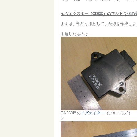
≪ヴェクスター（CDI車）のフルトラ化の
まずは、部品を用意して、配線を作成しま
用意したものは
GN250用の
イグナイター
（フルトラ式）
と