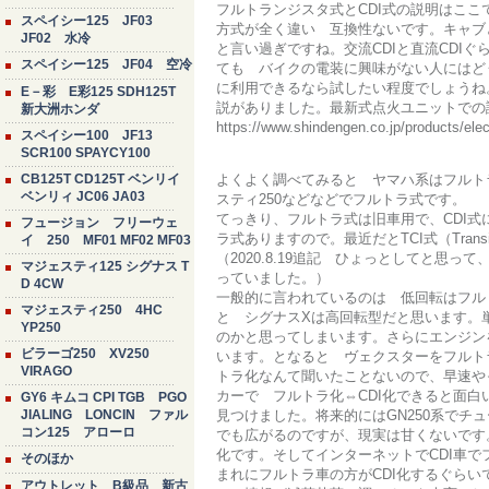
フルトランジスタ式とCDI式の説明はこ
スペイシー125 JF03
方式が全く違い 互換性ないです。キャブ
JF02 水冷
と言い過ぎですね。交流CDIと直流CDI
スペイシー125 JF04 空冷
ても バイクの電装に興味がない人にはど
に利用できるなら試したい程度でしょうね。
E－彩 E彩125 SDH125T
説がありました。最新式点火ユニットでの
新大洲ホンダ
https://www.shindengen.co.jp/products/ele
スペイシー100 JF13
SCR100 SPAYCY100
CB125T CD125T ベンリイ
よくよく調べてみると ヤマハ系はフルトラ
ベンリィ JC06 JA03
スティ250などなどでフルトラ式です。
てっきり、フルトラ式は旧車用で、CDI
フュージョン フリーウェ
ラ式ありますので。最近だとTCI式（Transisto
イ 250 MF01 MF02 MF03
（2020.8.19追記 ひょっとしてと思っ
マジェスティ125 シグナス T
っていました。）
D 4CW
一般的に言われているのは 低回転はフル
マジェスティ250 4HC
と シグナスXは高回転型だと思います。単
YP250
のかと思ってしまいます。さらにエンジン
ビラーゴ250 XV250
います。となると ヴェクスターをフルト
VIRAGO
トラ化なんて聞いたことないので、早速や
カーで フルトラ化⇔CDI化できると面
GY6 キムコ CPI TGB PGO
JIALING LONCIN ファル
見つけました。将来的にはGN250系で
コン125 アローロ
でも広がるのですが、現実は甘くないです
化です。そしてインターネットでCDI車
そのほか
まれにフルトラ車の方がCDI化するぐらい
アウトレット B級品 新古