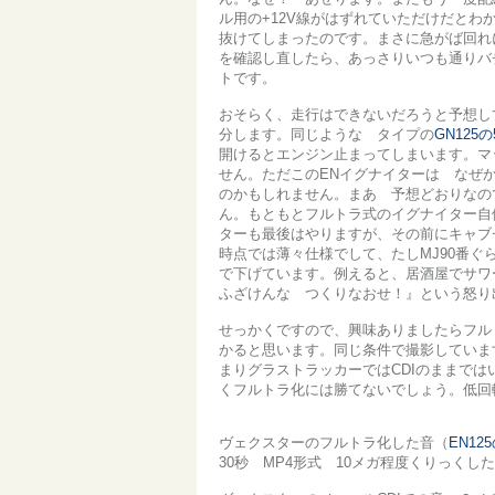
ル用の+12V線がはずれていただけだと
抜けてしまったのです。まさに急がば回れ
を確認し直したら、あっさりいつも通りバ
トです。
おそらく、走行はできないだろうと予想し
分します。同じような タイプの
GN125
開けるとエンジン止まってしまいます。マ
せん。ただこのENイグナイターは なぜ
のかもしれません。まあ 予想どおりなの
ん。もともとフルトラ式のイグナイター自
ターも最後はやりますが、その前にキャブ
時点では薄々仕様でして、たしMJ90番ぐ
で下げています。例えると、居酒屋でサワ
ふざけんな つくりなおせ！』という怒り
せっかくですので、興味ありましたらフル
かると思います。同じ条件で撮影していま
まりグラストラッカーではCDIのままで
くフルトラ化には勝てないでしょう。低回
ヴェクスターのフルトラ化した音（
EN1
30秒 MP4形式 10メガ程度くりっ