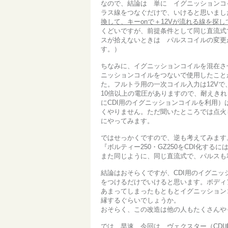
なので、結論は 単に イグニッションコ
ラス線をつなぐだけで、いけると思いまし
換して、キーonで＋12Vが流れる線を探
くどいですが、前提条件として同じ直流式
スが拾えないときは パルスコイルの変更
す。）
ちなみに、イグニッションコイルを混在さ
ニッションコイルをつないで使用したこと
た。フルトラ用の一次コイル入力は12Vで
10倍以上の電圧がありますので、耐えき
にCDI用のイグニッションコイルを利用
くやりません。ただ聞いたところでは点火
にやってみます。
ではせっかくですので、逆も考えてみます
『ボルティー250・GZ250をCDI化す
また同じように、同じ直流式で、パルスも
結論はおそらくですが、CDI用のイグニ
をつけるだけでいけると思います。ボディ
あまってしまったもともとイグニッション
縁するぐらいでしょうか。
おそらく、この改造は他の人もたくさんや
では 早速 今回は ヴェクスター（CD