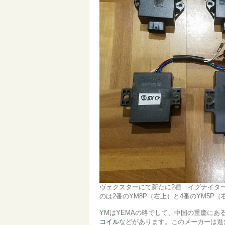
ヴェクスターにて新たに2種 イグナイタ
のは2番のYM8P（右上）と4番のYM5
YMはYEMAの略でして、中国の重慶に
コイル
などがあります。このメーカーは進