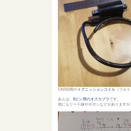
GN250用の
イグニッションコイル
（フルト
あとは
8ピン用のオスカプラ
です。
他にもリード線やギボシなどがありますが